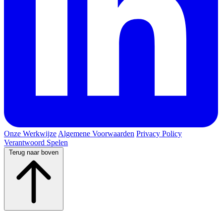
Onze Werkwijze
Algemene Voorwaarden
Privacy Policy
Verantwoord Spelen
Terug naar boven