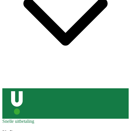
Snelle uitbetaling