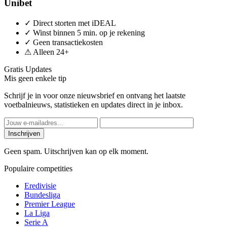
Unibet
✓
Direct storten met iDEAL
✓
Winst binnen 5 min. op je rekening
✓
Geen transactiekosten
⚠
Alleen 24+
Gratis Updates
Mis geen enkele tip
Schrijf je in voor onze nieuwsbrief en ontvang het laatste
voetbalnieuws, statistieken en updates direct in je inbox.
Inschrijven
Geen spam. Uitschrijven kan op elk moment.
Populaire competities
Eredivisie
Bundesliga
Premier League
La Liga
Serie A