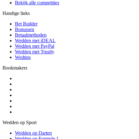
Bekijk alle competities
Handige links
Bet Builder
Bonussen
Betaalmethoden
Wedden met iDEAL
Wedden met PayPal
Wedden met Trustly
Wedtips
Bookmakers
Wedden op Sport
Wedden op Darten
Wedden op Formule 1