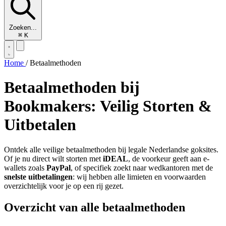
Zoeken...
⌘
K
Home
/
Betaalmethoden
Betaalmethoden
bij
Bookmakers: Veilig Storten &
Uitbetalen
Ontdek alle veilige betaalmethoden bij legale Nederlandse goksites.
Of je nu direct wilt storten met
iDEAL
, de voorkeur geeft aan e-
wallets zoals
PayPal
, of specifiek zoekt naar wedkantoren met de
snelste uitbetalingen
: wij hebben alle limieten en voorwaarden
overzichtelijk voor je op een rij gezet.
Overzicht van alle betaalmethoden