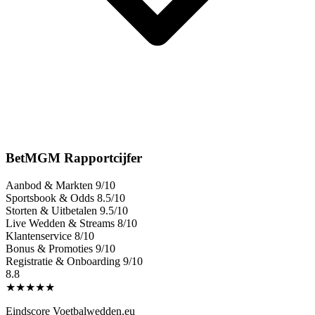
BetMGM Rapportcijfer
Aanbod & Markten
9/10
Sportsbook & Odds
8.5/10
Storten & Uitbetalen
9.5/10
Live Wedden & Streams
8/10
Klantenservice
8/10
Bonus & Promoties
9/10
Registratie & Onboarding
9/10
8.8
★★★★★
Eindscore Voetbalwedden.eu