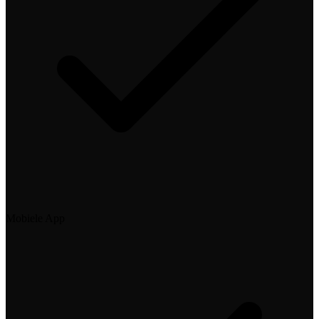
Mobiele App