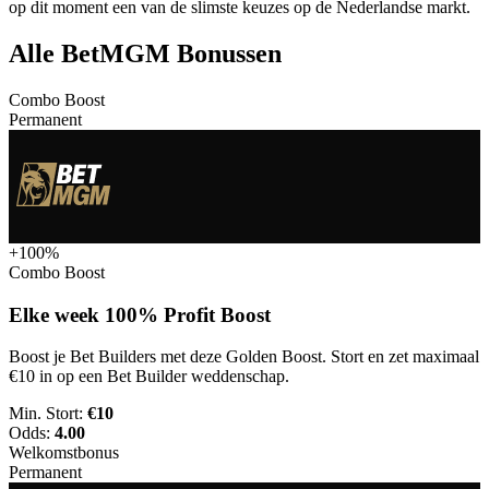
op dit moment een van de slimste keuzes op de Nederlandse markt.
Alle BetMGM Bonussen
Combo Boost
Permanent
+100%
Combo Boost
Elke week 100% Profit Boost
Boost je Bet Builders met deze Golden Boost. Stort en zet maximaal
€10 in op een Bet Builder weddenschap.
Min. Stort:
€10
Odds:
4.00
Welkomstbonus
Permanent