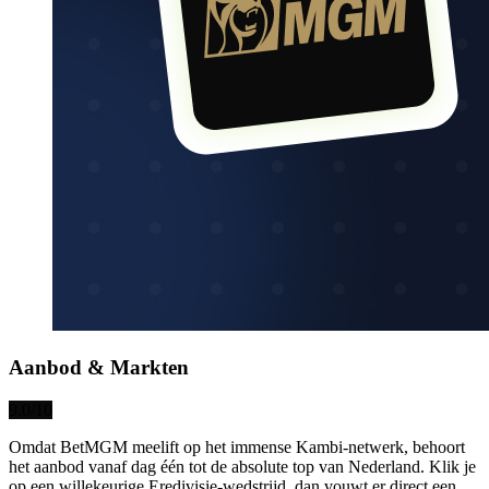
Aanbod & Markten
9.0/10
Omdat BetMGM meelift op het immense Kambi-netwerk, behoort
het aanbod vanaf dag één tot de absolute top van Nederland. Klik je
op een willekeurige Eredivisie-wedstrijd, dan vouwt er direct een