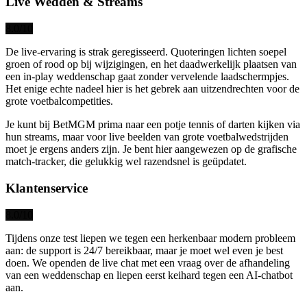
Live Wedden & Streams
8.0/10
De live-ervaring is strak geregisseerd. Quoteringen lichten soepel
groen of rood op bij wijzigingen, en het daadwerkelijk plaatsen van
een in-play weddenschap gaat zonder vervelende laadschermpjes.
Het enige echte nadeel hier is het gebrek aan uitzendrechten voor de
grote voetbalcompetities.
Je kunt bij BetMGM prima naar een potje tennis of darten kijken via
hun streams, maar voor live beelden van grote voetbalwedstrijden
moet je ergens anders zijn. Je bent hier aangewezen op de grafische
match-tracker, die gelukkig wel razendsnel is geüpdatet.
Klantenservice
8.0/10
Tijdens onze test liepen we tegen een herkenbaar modern probleem
aan: de support is 24/7 bereikbaar, maar je moet wel even je best
doen. We openden de live chat met een vraag over de afhandeling
van een weddenschap en liepen eerst keihard tegen een AI-chatbot
aan.