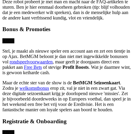
Deze robot probeert je met man en macht naar de FAQ-artikelen te
sturen. Ben je hier eenmaal doorheen gebroken (tip: blijf volhouden
dat je een medewerker wilt spreken), dan is de menselijke hulp aan
de andere kant verfrissend kundig, vlot en vriendelijk.
Bonus & Promoties
9.0/10
Stel, je maakt als nieuwe speler een account aan en zet een tientje in
op Ajax. BetMGM beloont je dan niet met ingewikkelde bonussen
vol
rondspeelvoorwaarden
, maar geeft je doorgaans direct een
pakket aan
Free Bets
of stevige
Profit Boosts
. Wat je daarmee wint,
is gewoon keiharde cash.
Maar de echte ster van de show is de
BetMGM Seizoenkaart
.
Zodra je
welkomstbonus
erop zit, val je niet in een zwart gat. Via
deze digitale seizoenkaart krijg je doorlopend nieuwe 'missies'. Zet
je bijvoorbeeld doordeweeks in op Europees voetbal, dan speel je in
het weekend een free bet vrij voor de Eredivisie. Het is een
fantastische manier om loyale spelers aan boord te houden.
Registratie & Onboarding
9.0/10