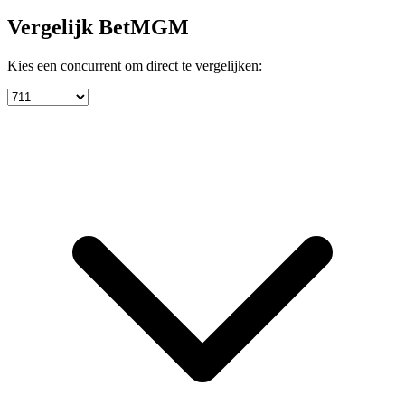
Vergelijk BetMGM
Kies een concurrent om direct te vergelijken: