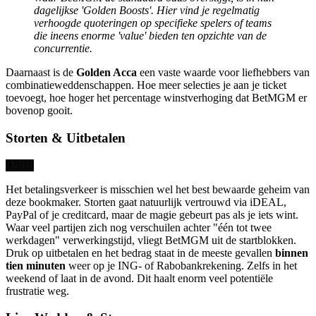
dagelijkse 'Golden Boosts'. Hier vind je regelmatig
verhoogde quoteringen op specifieke spelers of teams
die ineens enorme 'value' bieden ten opzichte van de
concurrentie.
Daarnaast is de
Golden Acca
een vaste waarde voor liefhebbers van
combinatieweddenschappen. Hoe meer selecties je aan je ticket
toevoegt, hoe hoger het percentage winstverhoging dat BetMGM er
bovenop gooit.
Storten & Uitbetalen
9.5/10
Het betalingsverkeer is misschien wel het best bewaarde geheim van
deze bookmaker. Storten gaat natuurlijk vertrouwd via iDEAL,
PayPal of je creditcard, maar de magie gebeurt pas als je iets wint.
Waar veel partijen zich nog verschuilen achter "één tot twee
werkdagen" verwerkingstijd, vliegt BetMGM uit de startblokken.
Druk op uitbetalen en het bedrag staat in de meeste gevallen
binnen
tien minuten
weer op je ING- of Rabobankrekening. Zelfs in het
weekend of laat in de avond. Dit haalt enorm veel potentiële
frustratie weg.