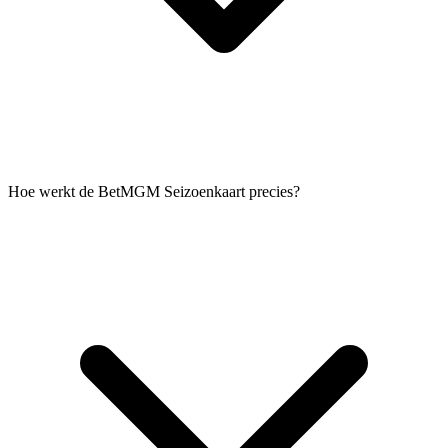
Hoe werkt de BetMGM Seizoenkaart precies?