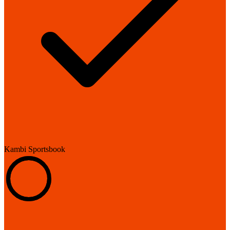
Kambi Sportsbook