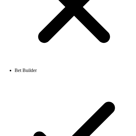
Bet Builder