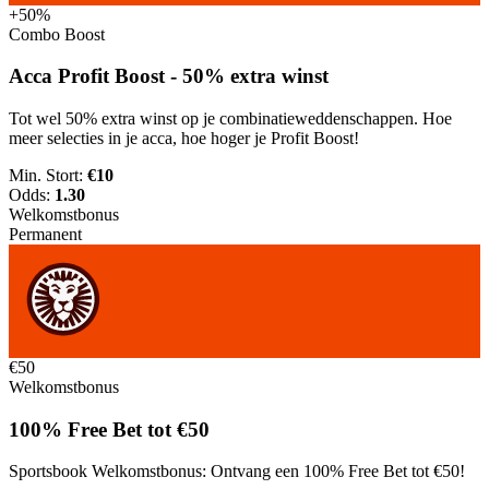
+50%
Combo Boost
Acca Profit Boost - 50% extra winst
Tot wel 50% extra winst op je combinatieweddenschappen. Hoe
meer selecties in je acca, hoe hoger je Profit Boost!
Min. Stort:
€10
Odds:
1.30
Welkomstbonus
Permanent
€50
Welkomstbonus
100% Free Bet tot €50
Sportsbook Welkomstbonus: Ontvang een 100% Free Bet tot €50!