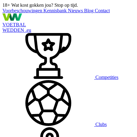
18+
Wat kost gokken jou? Stop op tijd.
Voorbeschouwingen
Kennisbank
Nieuws
Blog
Contact
VOETBAL
WEDDEN
.eu
Competities
Clubs