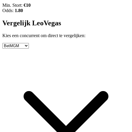
Min. Stort:
€10
Odds:
1.80
Vergelijk LeoVegas
Kies een concurrent om direct te vergelijken: