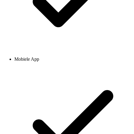
Mobiele App