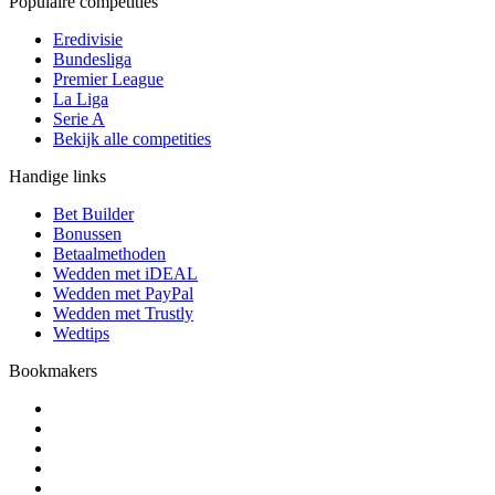
Populaire competities
Eredivisie
Bundesliga
Premier League
La Liga
Serie A
Bekijk alle competities
Handige links
Bet Builder
Bonussen
Betaalmethoden
Wedden met iDEAL
Wedden met PayPal
Wedden met Trustly
Wedtips
Bookmakers