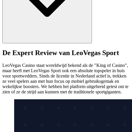
De Expert Review van LeoVegas Sport
LeoVegas Casino staat wereldwijd bekend als de "King of Casino",
maar heeft met LeoVegas Sport ook een absolute topspeler in huis
voor sportwedders. Sinds de licentie in Nederland actief is, trekken
ze veel spelers aan met hun focus op mobiel gebruiksgemak en
wekelijkse boosters. We hebben het platform uitgebreid getest om te
zien of ze de strijd aan kunnen met de traditionele sportgiganten.