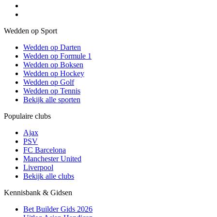
Wedden op Sport
Wedden op Darten
Wedden op Formule 1
Wedden op Boksen
Wedden op Hockey
Wedden op Golf
Wedden op Tennis
Bekijk alle sporten
Populaire clubs
Ajax
PSV
FC Barcelona
Manchester United
Liverpool
Bekijk alle clubs
Kennisbank & Gidsen
Bet Builder Gids 2026