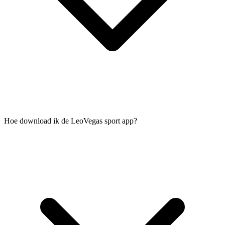
Hoe download ik de LeoVegas sport app?