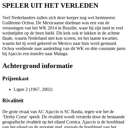
SPELER UIT HET VERLEDEN
Veel Nederlanders zullen zich deze keeper nog wel herinneren:
Guillermo Ochoa. De Mexicaanse doelman was een van de
verassingen van het WK 2014 in Brazilie, waar hij zijn land in veel
wedstrijden op de been hield. Dit leek ook te lukken in de achtste
finale, waarin Nederland niet kon scoren, tot het laatste kwartier,
waarin het tij werd gekeerd en Mexico naar huis werd gestuurd.
Ochoa verdiende naar aanleiding van dit WK en drie constante jaren
bij Ajaccio een transfer naar Malaga.
Achtergrond informatie
Prijzenkast
Ligue 2 (1967, 2002)
Rivaliteit
De grote rivaal van AC Ajaccio is SC Bastia, tegen wie het de
‘Derby Corse’ speelt. De rivaliteit wordt versterkt door de bestaande
geografische rivaliteit op het eiland Corsica. Ajaccio is de hoofdstad
van het eiland en de grootste stad, evenals de hoofdstad van het