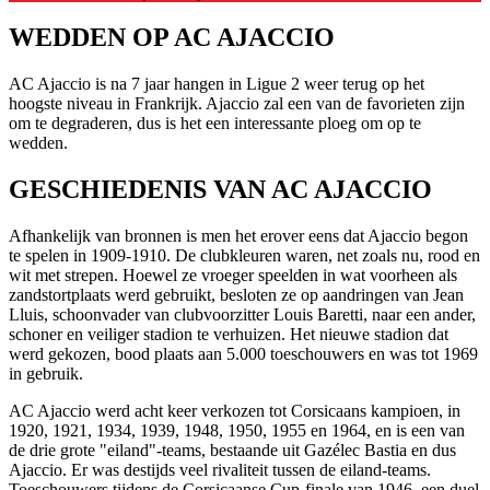
WEDDEN OP AC AJACCIO
AC Ajaccio is na 7 jaar hangen in Ligue 2 weer terug op het
hoogste niveau in Frankrijk. Ajaccio zal een van de favorieten zijn
om te degraderen, dus is het een interessante ploeg om op te
wedden.
GESCHIEDENIS VAN AC AJACCIO
Afhankelijk van bronnen is men het erover eens dat Ajaccio begon
te spelen in 1909-1910. De clubkleuren waren, net zoals nu, rood en
wit met strepen. Hoewel ze vroeger speelden in wat voorheen als
zandstortplaats werd gebruikt, besloten ze op aandringen van Jean
Lluis, schoonvader van clubvoorzitter Louis Baretti, naar een ander,
schoner en veiliger stadion te verhuizen. Het nieuwe stadion dat
werd gekozen, bood plaats aan 5.000 toeschouwers en was tot 1969
in gebruik.
AC Ajaccio werd acht keer verkozen tot Corsicaans kampioen, in
1920, 1921, 1934, 1939, 1948, 1950, 1955 en 1964, en is een van
de drie grote "eiland"-teams, bestaande uit Gazélec Bastia en dus
Ajaccio. Er was destijds veel rivaliteit tussen de eiland-teams.
Toeschouwers tijdens de Corsicaanse Cup-finale van 1946, een duel