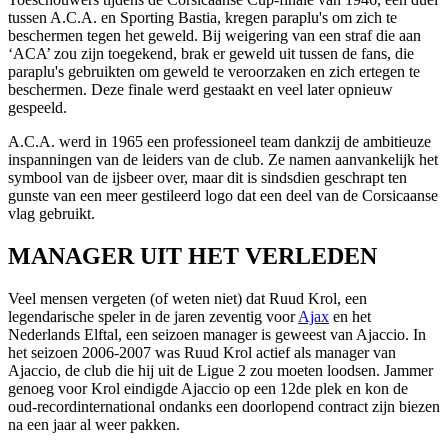
tussen A.C.A. en Sporting Bastia, kregen paraplu's om zich te
beschermen tegen het geweld. Bij weigering van een straf die aan
‘ACA’ zou zijn toegekend, brak er geweld uit tussen de fans, die
paraplu's gebruikten om geweld te veroorzaken en zich ertegen te
beschermen. Deze finale werd gestaakt en veel later opnieuw
gespeeld.
A.C.A. werd in 1965 een professioneel team dankzij de ambitieuze
inspanningen van de leiders van de club. Ze namen aanvankelijk het
symbool van de ijsbeer over, maar dit is sindsdien geschrapt ten
gunste van een meer gestileerd logo dat een deel van de Corsicaanse
vlag gebruikt.
MANAGER UIT HET VERLEDEN
Veel mensen vergeten (of weten niet) dat Ruud Krol, een
legendarische speler in de jaren zeventig voor
Ajax
en het
Nederlands Elftal, een seizoen manager is geweest van Ajaccio. In
het seizoen 2006-2007 was Ruud Krol actief als manager van
Ajaccio, de club die hij uit de Ligue 2 zou moeten loodsen. Jammer
genoeg voor Krol eindigde Ajaccio op een 12de plek en kon de
oud-recordinternational ondanks een doorlopend contract zijn biezen
na een jaar al weer pakken.