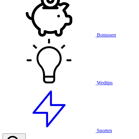
Bonussen
Wedtips
Sporten