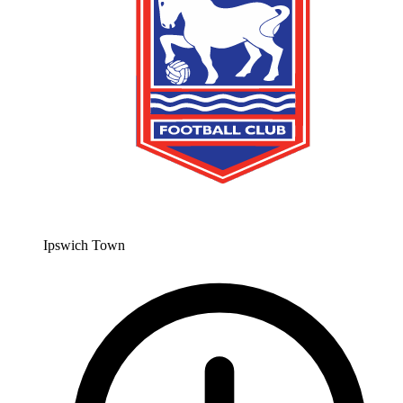
Ipswich Town