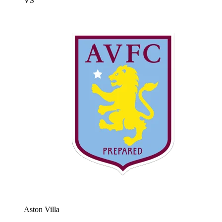
VS
Aston Villa