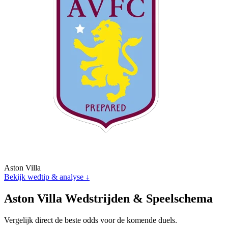
Aston Villa
Bekijk wedtip & analyse ↓
Aston Villa Wedstrijden & Speelschema
Vergelijk direct de beste odds voor de komende duels.