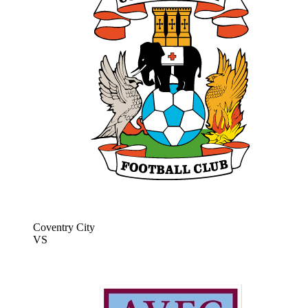
Coventry City
VS