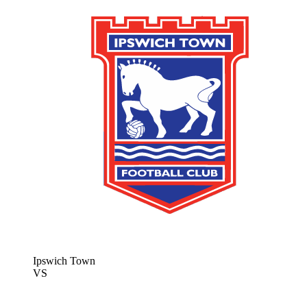
Ipswich Town
VS