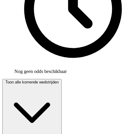
Nog geen odds beschikbaar
Toon alle komende wedstrijden