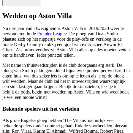
Wedden op Aston Villa
Na drie jaar van afwezigheid is Aston Villa in 2019/2020 weer te
bewonderen in de
Premier League
. De ploeg van Dean Smith
plaatste zich op het nippertje voor de play-offs en versloeg in de
finale Derby County dankzij een goal van ex-Ajacied Anwar El
Ghazi. Als promovendus zal Aston Villa alles op alles moeten zetten
om te handhaven. Ieder punt zal tellen.
Met name in thuiswedstrijden is de club doorgaans erg sterk. De
ploeg van Smith pakte gemiddeld bijna twee punten per wedstrijd in
eigen huis, wat dus zeker iets is om op te letten als je op de ploeg
wilt wedden. Maar de club zal het in uitwedstrijden waarschijnlijk
een stuk lastiger gaan krijgen. Bekijk de statistieken, lees je in,
bekijk de odds, begin met wedden op Aston Villa en wie weet boek
je wel een mooie winst!
Bekende spelers uit het verleden
Als grote Engelse ploeg hebben 'The Villans' natuurlijk veel
bekende spelers onder contract gehad. Enkele voorbeelden hiervan
zijn: Ron Vlaar, Karim El Ahmadi, Wilfred Bouma, Robert Pires,