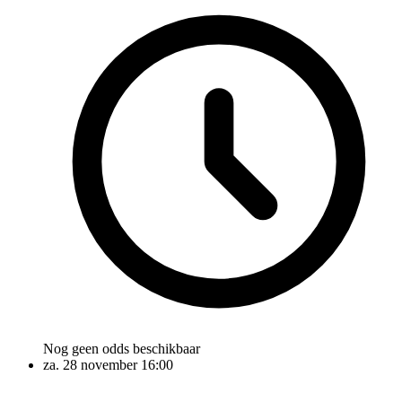
Nog geen odds beschikbaar
za. 28 november
16:00