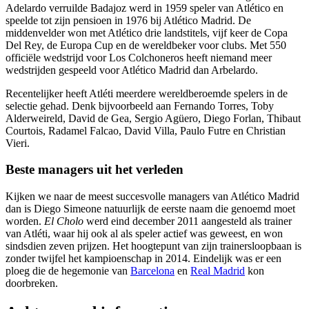
Adelardo verruilde Badajoz werd in 1959 speler van Atlético en
speelde tot zijn pensioen in 1976 bij Atlético Madrid. De
middenvelder won met Atlético drie landstitels, vijf keer de Copa
Del Rey, de Europa Cup en de wereldbeker voor clubs. Met 550
officiële wedstrijd voor Los Colchoneros heeft niemand meer
wedstrijden gespeeld voor Atlético Madrid dan Arbelardo.
Recentelijker heeft Atléti meerdere wereldberoemde spelers in de
selectie gehad. Denk bijvoorbeeld aan Fernando Torres, Toby
Alderweireld, David de Gea, Sergio Agüero, Diego Forlan, Thibaut
Courtois, Radamel Falcao, David Villa, Paulo Futre en Christian
Vieri.
Beste managers uit het verleden
Kijken we naar de meest succesvolle managers van Atlético Madrid
dan is Diego Simeone natuurlijk de eerste naam die genoemd moet
worden.
El Cholo
werd eind december 2011 aangesteld als trainer
van Atléti, waar hij ook al als speler actief was geweest, en won
sindsdien zeven prijzen. Het hoogtepunt van zijn trainersloopbaan is
zonder twijfel het kampioenschap in 2014. Eindelijk was er een
ploeg die de hegemonie van
Barcelona
en
Real Madrid
kon
doorbreken.