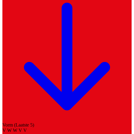
Vorm (Laatste 5)
V
W
W
V
V