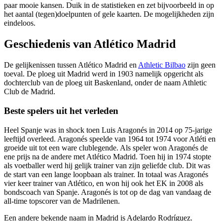
paar mooie kansen. Duik in de statistieken en zet bijvoorbeeld in op
het aantal (tegen)doelpunten of gele kaarten. De mogelijkheden zijn
eindeloos.
Geschiedenis van Atlético Madrid
De gelijkenissen tussen Atlético Madrid en
Athletic Bilbao
zijn geen
toeval. De ploeg uit Madrid werd in 1903 namelijk opgericht als
dochterclub van de ploeg uit Baskenland, onder de naam Athletic
Club de Madrid.
Beste spelers uit het verleden
Heel Spanje was in shock toen Luis Aragonés in 2014 op 75-jarige
leeftijd overleed. Aragonés speelde van 1964 tot 1974 voor Atléti en
groeide uit tot een ware clublegende. Als speler won Aragonés de
ene prijs na de andere met Atlético Madrid. Toen hij in 1974 stopte
als voetballer werd hij gelijk trainer van zijn geliefde club. Dit was
de start van een lange loopbaan als trainer. In totaal was Aragonés
vier keer trainer van Atlético, en won hij ook het EK in 2008 als
bondscoach van Spanje. Aragonés is tot op de dag van vandaag de
all-time topscorer van de Madrilenen.
Een andere bekende naam in Madrid is Adelardo Rodríguez.