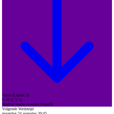
Vorm (Laatste 5)
G
W
G
V
G
Stadion
Stadio Artemio Franchi
Volgende Wedstrijd
maandag 24 augustus 20:45