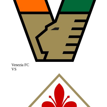
Venezia FC
VS