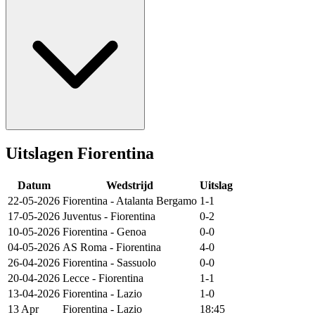
Uitslagen Fiorentina
Datum
Wedstrijd
Uitslag
22-05-2026
Fiorentina
-
Atalanta Bergamo
1-1
17-05-2026
Juventus
-
Fiorentina
0-2
10-05-2026
Fiorentina
-
Genoa
0-0
04-05-2026
AS Roma
-
Fiorentina
4-0
26-04-2026
Fiorentina
-
Sassuolo
0-0
20-04-2026
Lecce
-
Fiorentina
1-1
13-04-2026
Fiorentina
-
Lazio
1-0
13 Apr
Fiorentina
-
Lazio
18:45