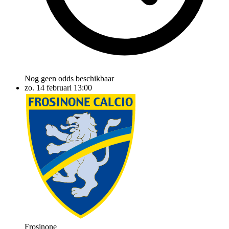
Nog geen odds beschikbaar
zo. 14 februari
13:00
Frosinone