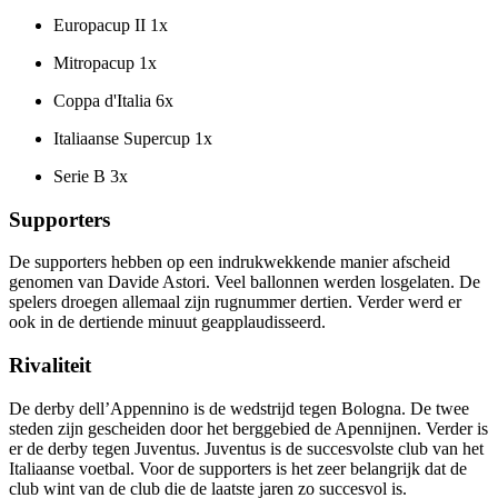
Europacup II 1x
Mitropacup 1x
Coppa d'Italia 6x
Italiaanse Supercup 1x
Serie B 3x
Supporters
De supporters hebben op een indrukwekkende manier afscheid
genomen van Davide Astori. Veel ballonnen werden losgelaten. De
spelers droegen allemaal zijn rugnummer dertien. Verder werd er
ook in de dertiende minuut geapplaudisseerd.
Rivaliteit
De derby dell’Appennino is de wedstrijd tegen Bologna. De twee
steden zijn gescheiden door het berggebied de Apennijnen. Verder is
er de derby tegen Juventus. Juventus is de succesvolste club van het
Italiaanse voetbal. Voor de supporters is het zeer belangrijk dat de
club wint van de club die de laatste jaren zo succesvol is.