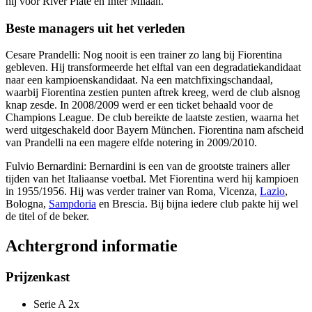
hij voor River Plate en Inter Milaan.
Beste managers uit het verleden
Cesare Prandelli: Nog nooit is een trainer zo lang bij Fiorentina
gebleven. Hij transformeerde het elftal van een degradatiekandidaat
naar een kampioenskandidaat. Na een matchfixingschandaal,
waarbij Fiorentina zestien punten aftrek kreeg, werd de club alsnog
knap zesde. In 2008/2009 werd er een ticket behaald voor de
Champions League. De club bereikte de laatste zestien, waarna het
werd uitgeschakeld door Bayern München. Fiorentina nam afscheid
van Prandelli na een magere elfde notering in 2009/2010.
Fulvio Bernardini: Bernardini is een van de grootste trainers aller
tijden van het Italiaanse voetbal. Met Fiorentina werd hij kampioen
in 1955/1956. Hij was verder trainer van Roma, Vicenza,
Lazio
,
Bologna,
Sampdoria
en Brescia. Bij bijna iedere club pakte hij wel
de titel of de beker.
Achtergrond informatie
Prijzenkast
Serie A 2x