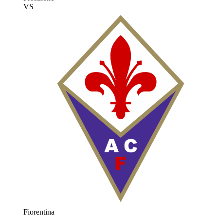
VS
Fiorentina