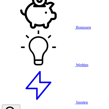
Bonussen
Wedtips
Sporten