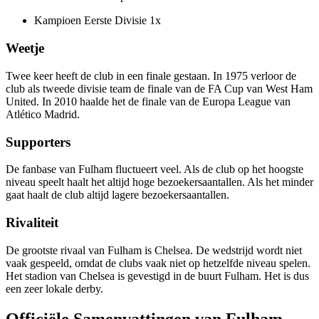
Kampioen Eerste Divisie 1x
Weetje
Twee keer heeft de club in een finale gestaan. In 1975 verloor de
club als tweede divisie team de finale van de FA Cup van West Ham
United. In 2010 haalde het de finale van de Europa League van
Atlético Madrid.
Supporters
De fanbase van Fulham fluctueert veel. Als de club op het hoogste
niveau speelt haalt het altijd hoge bezoekersaantallen. Als het minder
gaat haalt de club altijd lagere bezoekersaantallen.
Rivaliteit
De grootste rivaal van Fulham is Chelsea. De wedstrijd wordt niet
vaak gespeeld, omdat de clubs vaak niet op hetzelfde niveau spelen.
Het stadion van Chelsea is gevestigd in de buurt Fulham. Het is dus
een zeer lokale derby.
Officiële Samenvattingen van Fulham