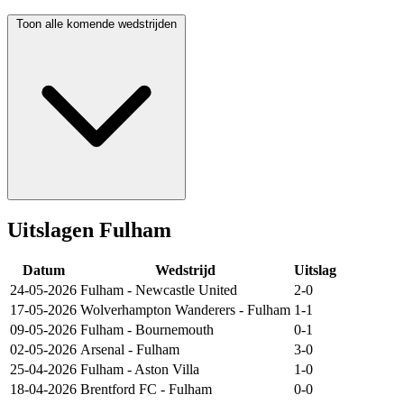
Toon alle komende wedstrijden
Uitslagen Fulham
Datum
Wedstrijd
Uitslag
24-05-2026
Fulham
-
Newcastle United
2-0
17-05-2026
Wolverhampton Wanderers
-
Fulham
1-1
09-05-2026
Fulham
-
Bournemouth
0-1
02-05-2026
Arsenal
-
Fulham
3-0
25-04-2026
Fulham
-
Aston Villa
1-0
18-04-2026
Brentford FC
-
Fulham
0-0