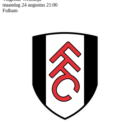
maandag 24 augustus 21:00
Fulham