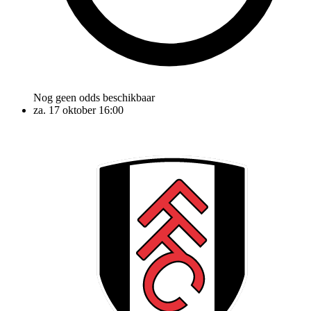
Nog geen odds beschikbaar
za. 17 oktober
16:00