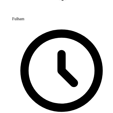
Fulham