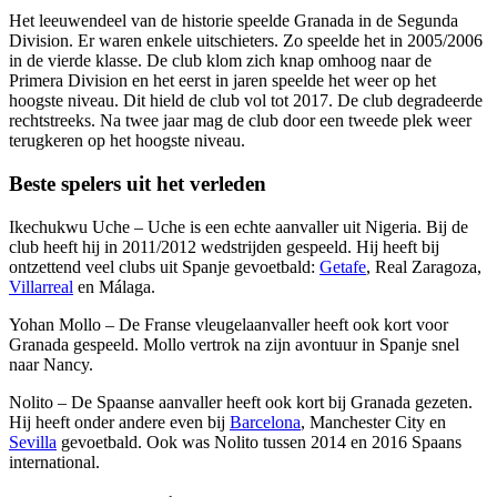
Het leeuwendeel van de historie speelde Granada in de Segunda
Division. Er waren enkele uitschieters. Zo speelde het in 2005/2006
in de vierde klasse. De club klom zich knap omhoog naar de
Primera Division en het eerst in jaren speelde het weer op het
hoogste niveau. Dit hield de club vol tot 2017. De club degradeerde
rechtstreeks. Na twee jaar mag de club door een tweede plek weer
terugkeren op het hoogste niveau.
Beste spelers uit het verleden
Ikechukwu Uche – Uche is een echte aanvaller uit Nigeria. Bij de
club heeft hij in 2011/2012 wedstrijden gespeeld. Hij heeft bij
ontzettend veel clubs uit Spanje gevoetbald:
Getafe
, Real Zaragoza,
Villarreal
en Málaga.
Yohan Mollo – De Franse vleugelaanvaller heeft ook kort voor
Granada gespeeld. Mollo vertrok na zijn avontuur in Spanje snel
naar Nancy.
Nolito – De Spaanse aanvaller heeft ook kort bij Granada gezeten.
Hij heeft onder andere even bij
Barcelona
, Manchester City en
Sevilla
gevoetbald. Ook was Nolito tussen 2014 en 2016 Spaans
international.