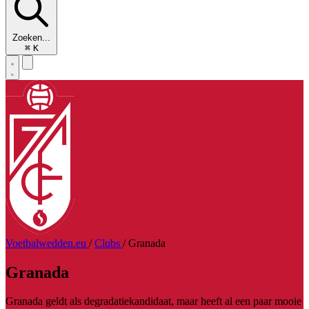
Zoeken...
⌘
K
Voetbalwedden.eu
/
Clubs
/
Granada
Granada
Granada geldt als degradatiekandidaat, maar heeft al een paar mooie