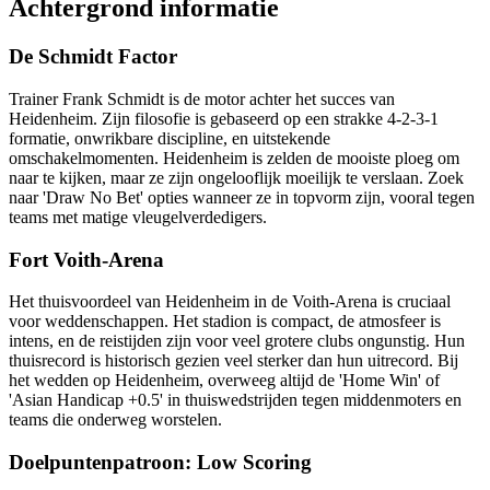
Achtergrond informatie
De Schmidt Factor
Trainer Frank Schmidt is de motor achter het succes van
Heidenheim. Zijn filosofie is gebaseerd op een strakke 4-2-3-1
formatie, onwrikbare discipline, en uitstekende
omschakelmomenten. Heidenheim is zelden de mooiste ploeg om
naar te kijken, maar ze zijn ongelooflijk moeilijk te verslaan. Zoek
naar 'Draw No Bet' opties wanneer ze in topvorm zijn, vooral tegen
teams met matige vleugelverdedigers.
Fort Voith-Arena
Het thuisvoordeel van Heidenheim in de Voith-Arena is cruciaal
voor weddenschappen. Het stadion is compact, de atmosfeer is
intens, en de reistijden zijn voor veel grotere clubs ongunstig. Hun
thuisrecord is historisch gezien veel sterker dan hun uitrecord. Bij
het wedden op Heidenheim, overweeg altijd de 'Home Win' of
'Asian Handicap +0.5' in thuiswedstrijden tegen middenmoters en
teams die onderweg worstelen.
Doelpuntenpatroon: Low Scoring