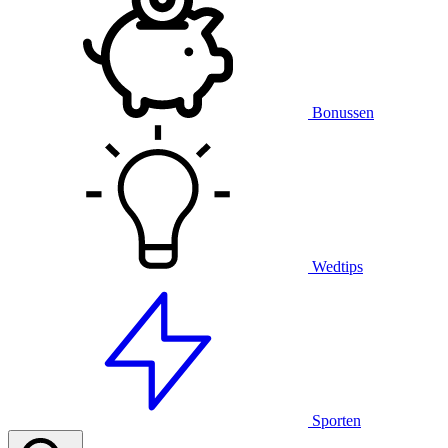
Bonussen
Wedtips
Sporten