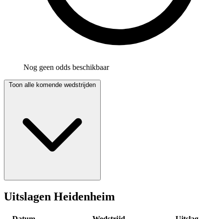
Nog geen odds beschikbaar
Toon alle komende wedstrijden
Uitslagen Heidenheim
Datum
Wedstrijd
Uitslag