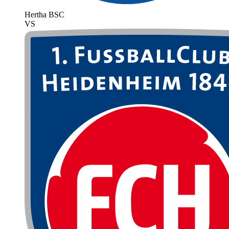
Hertha BSC
VS