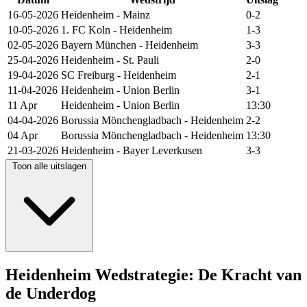
16-05-2026
Heidenheim
-
Mainz
0-2
10-05-2026
1. FC Koln
-
Heidenheim
1-3
02-05-2026
Bayern München
-
Heidenheim
3-3
25-04-2026
Heidenheim
-
St. Pauli
2-0
19-04-2026
SC Freiburg
-
Heidenheim
2-1
11-04-2026
Heidenheim
-
Union Berlin
3-1
11 Apr
Heidenheim
-
Union Berlin
13:30
04-04-2026
Borussia Mönchengladbach
-
Heidenheim
2-2
04 Apr
Borussia Mönchengladbach
-
Heidenheim
13:30
21-03-2026
Heidenheim
-
Bayer Leverkusen
3-3
Toon alle uitslagen
Heidenheim Wedstrategie: De Kracht van
de Underdog