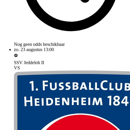
Nog geen odds beschikbaar
zo. 23 augustus
13:00
⚽
SSV Jeddeloh II
VS