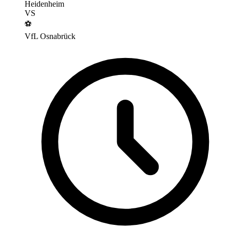
Heidenheim
VS
⚽
VfL Osnabrück