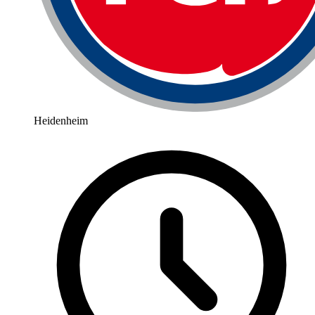
Heidenheim