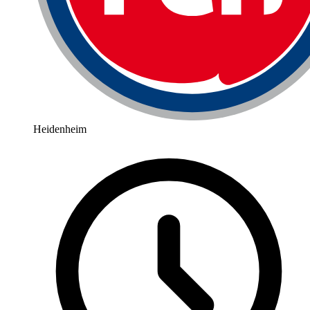
Heidenheim