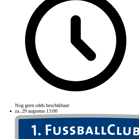
Nog geen odds beschikbaar
za. 29 augustus
13:00