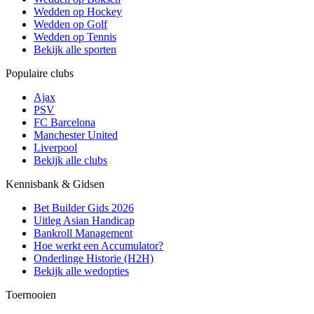
Wedden op Hockey
Wedden op Golf
Wedden op Tennis
Bekijk alle sporten
Populaire clubs
Ajax
PSV
FC Barcelona
Manchester United
Liverpool
Bekijk alle clubs
Kennisbank & Gidsen
Bet Builder Gids 2026
Uitleg Asian Handicap
Bankroll Management
Hoe werkt een Accumulator?
Onderlinge Historie (H2H)
Bekijk alle wedopties
Toernooien