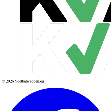
© 2026 Voetbalwedden.eu