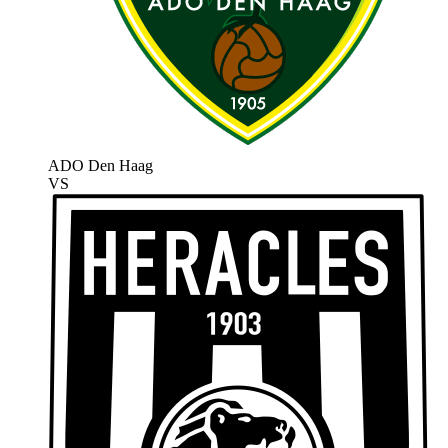
ADO Den Haag
VS