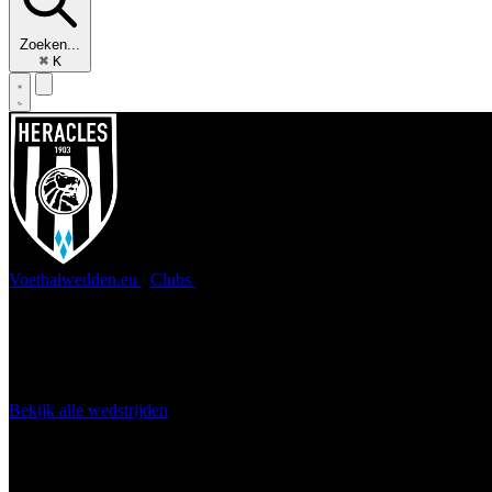
Zoeken...
⌘
K
Voetbalwedden.eu
/
Clubs
/
Heracles Almelo
Heracles Almelo
De ploeg uit Almelo heeft zich in de afgelopen jaren opgewerkt tot 
Bekijk alle wedstrijden