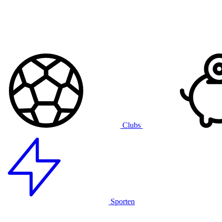
Clubs
Sporten