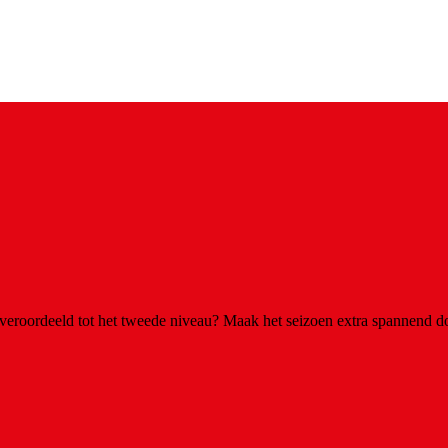
t veroordeeld tot het tweede niveau? Maak het seizoen extra spannend