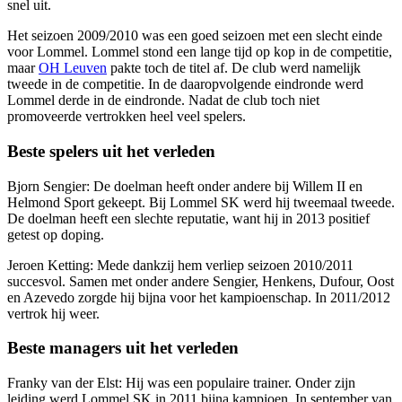
snel uit.
Het seizoen 2009/2010 was een goed seizoen met een slecht einde
voor Lommel. Lommel stond een lange tijd op kop in de competitie,
maar
OH Leuven
pakte toch de titel af. De club werd namelijk
tweede in de competitie. In de daaropvolgende eindronde werd
Lommel derde in de eindronde. Nadat de club toch niet
promoveerde vertrokken heel veel spelers.
Beste spelers uit het verleden
Bjorn Sengier: De doelman heeft onder andere bij Willem II en
Helmond Sport gekeept. Bij Lommel SK werd hij tweemaal tweede.
De doelman heeft een slechte reputatie, want hij in 2013 positief
getest op doping.
Jeroen Ketting: Mede dankzij hem verliep seizoen 2010/2011
succesvol. Samen met onder andere Sengier, Henkens, Dufour, Oost
en Azevedo zorgde hij bijna voor het kampioenschap. In 2011/2012
vertrok hij weer.
Beste managers uit het verleden
Franky van der Elst: Hij was een populaire trainer. Onder zijn
leiding werd Lommel SK in 2011 bijna kampioen. In september van