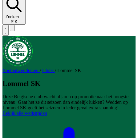
Zoeken...
⌘
K
Voetbalwedden.eu
/
Clubs
/
Lommel SK
Lommel SK
Deze Belgische club wacht al jaren op promotie naar het hoogste
niveau. Gaat het ze dit seizoen dan eindelijk lukken? Wedden op
Lommel SK geeft het seizoen in ieder geval extra spanning!
Bekijk alle wedstrijden