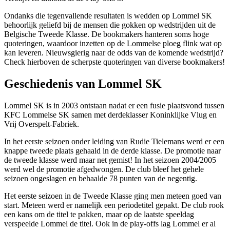
Ondanks die tegenvallende resultaten is wedden op Lommel SK
behoorlijk geliefd bij de mensen die gokken op wedstrijden uit de
Belgische Tweede Klasse. De bookmakers hanteren soms hoge
quoteringen, waardoor inzetten op de Lommelse ploeg flink wat op
kan leveren. Nieuwsgierig naar de odds van de komende wedstrijd?
Check hierboven de scherpste quoteringen van diverse bookmakers!
Geschiedenis van Lommel SK
Lommel SK is in 2003 ontstaan nadat er een fusie plaatsvond tussen
KFC Lommelse SK samen met derdeklasser Koninklijke Vlug en
Vrij Overspelt-Fabriek.
In het eerste seizoen onder leiding van Rudie Tielemans werd er een
knappe tweede plaats gehaald in de derde klasse. De promotie naar
de tweede klasse werd maar net gemist! In het seizoen 2004/2005
werd wel de promotie afgedwongen. De club bleef het gehele
seizoen ongeslagen en behaalde 78 punten van de negentig.
Het eerste seizoen in de Tweede Klasse ging men meteen goed van
start. Meteen werd er namelijk een periodetitel gepakt. De club rook
een kans om de titel te pakken, maar op de laatste speeldag
verspeelde Lommel de titel. Ook in de play-offs lag Lommel er al