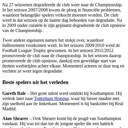
Na 27 seizoenen degradeerde de club weer naar de Championship.
In het seizoen 2007/2008 kwam de ploeg in financiële problemen,
waardoor belangrijke spelers verkocht moesten worden. De club
werd in dat seizoen op de laatste dag behoeden van degradatie. Na
in 2009 onder curatele te zijn geplaatst degradeerde de club opnieuw
van de Championship.
Twee andere eigenaren namen het stokje over, waardoor
faillissement voorkomen werd. In het seizoen 2009/2010 werd de
Football League Trophy gewonnen. In het seizoen 2011/2012
promoveerde de club naar de championship. In het seizoen daarop
promoveerde de club opnieuw, dankzij een geweldige start van
dertien wedstrijden achter elkaar. Momenteel acteren ze daar nog en
vechten ze weer tegen degradatie.
Beste spelers uit het verleden
Gareth Bale
– Het grote talent werd ontdekt bij Southampton. Hij
vertrok later naar
Tottenham Hotspur
, waar hij furore maakte met
zijn snelheid aan de linkerkant. Momenteel is hij bankzitter bij Real
Madrid.
Alan Shearer
– Ook Shearer komt bij de jeugd van Southampton
vandaan. Hij was tot dan toe de jongste speler die een hattrick