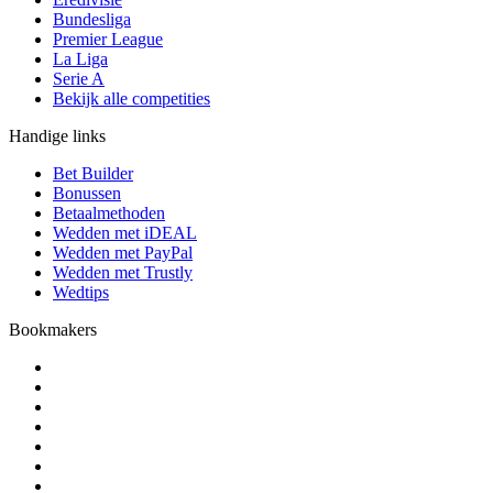
Bundesliga
Premier League
La Liga
Serie A
Bekijk alle competities
Handige links
Bet Builder
Bonussen
Betaalmethoden
Wedden met iDEAL
Wedden met PayPal
Wedden met Trustly
Wedtips
Bookmakers