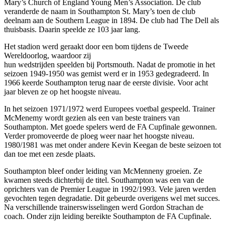
Mary’s Church of England Young Men’s Association. De club
veranderde de naam in Southampton St. Mary’s toen de club
deelnam aan de Southern League in 1894. De club had The Dell als
thuisbasis. Daarin speelde ze 103 jaar lang.
Het stadion werd geraakt door een bom tijdens de Tweede
Wereldoorlog, waardoor zij
hun wedstrijden speelden bij Portsmouth. Nadat de promotie in het
seizoen 1949-1950 was gemist werd er in 1953 gedegradeerd. In
1966 keerde Southampton terug naar de eerste divisie. Voor acht
jaar bleven ze op het hoogste niveau.
In het seizoen 1971/1972 werd Europees voetbal gespeeld. Trainer
McMenemy wordt gezien als een van beste trainers van
Southampton. Met goede spelers werd de FA Cupfinale gewonnen.
Verder promoveerde de ploeg weer naar het hoogste niveau.
1980/1981 was met onder andere Kevin Keegan de beste seizoen tot
dan toe met een zesde plaats.
Southampton bleef onder leiding van McMenneny groeien. Ze
kwamen steeds dichterbij de titel. Southampton was een van de
oprichters van de Premier League in 1992/1993. Vele jaren werden
gevochten tegen degradatie. Dit gebeurde overigens wel met succes.
Na verschillende trainerswisselingen werd Gordon Strachan de
coach. Onder zijn leiding bereikte Southampton de FA Cupfinale.