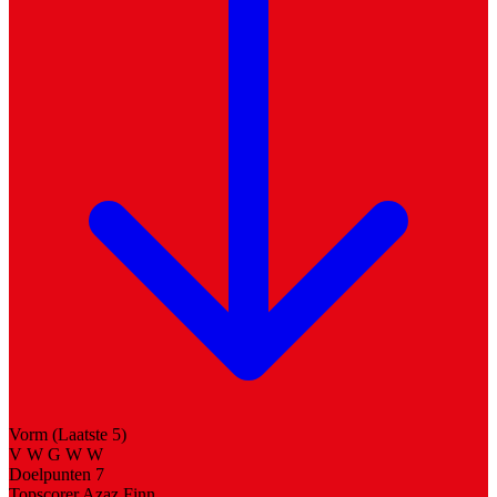
Vorm (Laatste 5)
V
W
G
W
W
Doelpunten
7
Topscorer
Azaz Finn