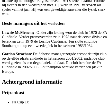
maakte op het hoogste Engelse niveau. Het seizoen daarna scoorde
hij slechts in tien wedstrijden niet. Hij werd in 1991 verkozen als
speler van het jaar. Hij was een geweldige aanvaller die fysiek sterk
was.
Beste managers uit het verleden
Lawrie McMenemy
: Onder zijn leiding won de club in 1976 de FA
Cupfinale. Verder promoveerden ze in 1978 naar de eerste divisie en
bereikten ze in 1979 de League Cupfinale. Ten slotte eindigde
Southampton op een tweede plek in het seizoen 1983/1984.
Gordon Strachan
: De Schotse manager zorgde ervoor dat zijn club
op de elfde plaats eindigde in het seizoen 2001/2002, nadat de club
werd gezien als een degradatiekandidaat. De club bereikte de FA
Cupfinale in 2002/2003. Southampton bereikte verder een plek in
Europa.
Achtergrond informatie
Prijzenkast
FA Cup 1x