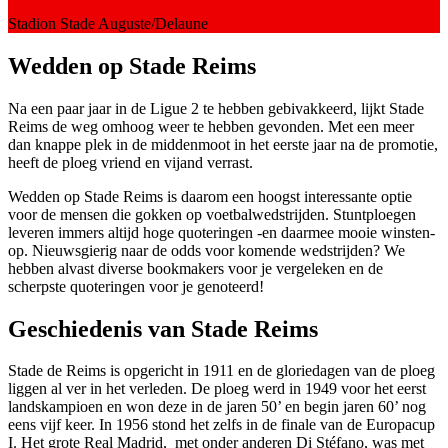
Stadion
Stade Auguste/Delaune
Wedden op Stade Reims
Na een paar jaar in de Ligue 2 te hebben gebivakkeerd, lijkt Stade
Reims de weg omhoog weer te hebben gevonden. Met een meer
dan knappe plek in de middenmoot in het eerste jaar na de promotie,
heeft de ploeg vriend en vijand verrast.
Wedden op Stade Reims is daarom een hoogst interessante optie
voor de mensen die gokken op voetbalwedstrijden. Stuntploegen
leveren immers altijd hoge quoteringen -en daarmee mooie winsten-
op. Nieuwsgierig naar de odds voor komende wedstrijden? We
hebben alvast diverse bookmakers voor je vergeleken en de
scherpste quoteringen voor je genoteerd!
Geschiedenis van Stade Reims
Stade de Reims is opgericht in 1911 en de gloriedagen van de ploeg
liggen al ver in het verleden. De ploeg werd in 1949 voor het eerst
landskampioen en won deze in de jaren 50’ en begin jaren 60’ nog
eens vijf keer. In 1956 stond het zelfs in de finale van de Europacup
I. Het grote Real Madrid, met onder anderen Di Stéfano, was met