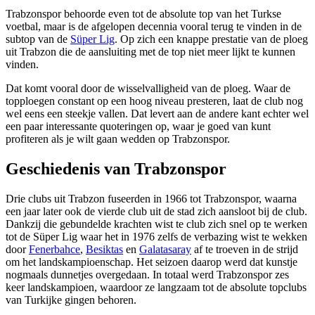
Trabzonspor behoorde even tot de absolute top van het Turkse
voetbal, maar is de afgelopen decennia vooral terug te vinden in de
subtop van de
Süper Lig
. Op zich een knappe prestatie van de ploeg
uit Trabzon die de aansluiting met de top niet meer lijkt te kunnen
vinden.
Dat komt vooral door de wisselvalligheid van de ploeg. Waar de
topploegen constant op een hoog niveau presteren, laat de club nog
wel eens een steekje vallen. Dat levert aan de andere kant echter wel
een paar interessante quoteringen op, waar je goed van kunt
profiteren als je wilt gaan wedden op Trabzonspor.
Geschiedenis van Trabzonspor
Drie clubs uit Trabzon fuseerden in 1966 tot Trabzonspor, waarna
een jaar later ook de vierde club uit de stad zich aansloot bij de club.
Dankzij die gebundelde krachten wist te club zich snel op te werken
tot de Süper Lig waar het in 1976 zelfs de verbazing wist te wekken
door
Fenerbahce
,
Besiktas
en
Galatasaray
af te troeven in de strijd
om het landskampioenschap. Het seizoen daarop werd dat kunstje
nogmaals dunnetjes overgedaan. In totaal werd Trabzonspor zes
keer landskampioen, waardoor ze langzaam tot de absolute topclubs
van Turkijke gingen behoren.