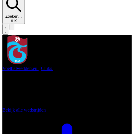
Zoeken...
⌘
K
Voetbalwedden.eu
/
Clubs
/
Trabzonspor
Trabzonspor
Een vaste subtopper in de Süper Lig die het de traditionele top drie
behoorlijk lastig kan maken. En dat maakt wedden op Trabzonspor
zo interessant. Kunnen ze ook weer een keer een prijs maken?
Bekijk alle wedstrijden