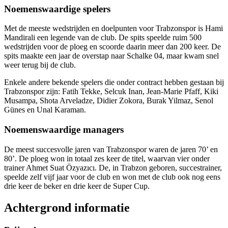
Noemenswaardige spelers
Met de meeste wedstrijden en doelpunten voor Trabzonspor is Hami
Mandirali een legende van de club. De spits speelde ruim 500
wedstrijden voor de ploeg en scoorde daarin meer dan 200 keer. De
spits maakte een jaar de overstap naar Schalke 04, maar kwam snel
weer terug bij de club.
Enkele andere bekende spelers die onder contract hebben gestaan bij
Trabzonspor zijn: Fatih Tekke, Selcuk Inan, Jean-Marie Pfaff, Kiki
Musampa, Shota Arveladze, Didier Zokora, Burak Yilmaz, Senol
Günes en Unal Karaman.
Noemenswaardige managers
De meest succesvolle jaren van Trabzonspor waren de jaren 70’ en
80’. De ploeg won in totaal zes keer de titel, waarvan vier onder
trainer Ahmet Suat Özyazıcı. De, in Trabzon geboren, succestrainer,
speelde zelf vijf jaar voor de club en won met de club ook nog eens
drie keer de beker en drie keer de Super Cup.
Achtergrond informatie