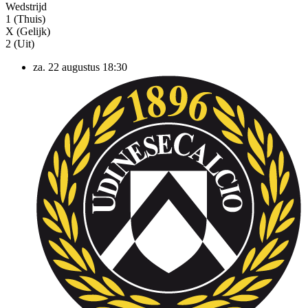
Wedstrijd
1 (Thuis)
X (Gelijk)
2 (Uit)
za. 22 augustus
18:30