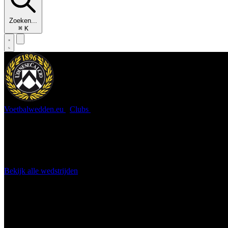
Zoeken...
⌘
K
Voetbalwedden.eu
/
Clubs
/
Udinese
Udinese
De Italiaanse club uit Udine bivakkeert de laatste jaren veelal in de
stunten tegen de grote jongens. Benieuwd naar de kansen? Check de 
Bekijk alle wedstrijden