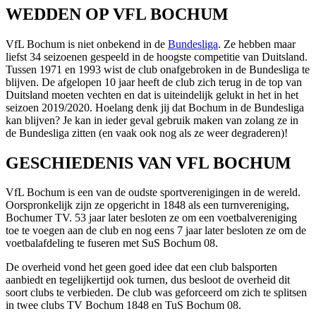
WEDDEN OP VFL BOCHUM
VfL Bochum is niet onbekend in de
Bundesliga
. Ze hebben maar
liefst 34 seizoenen gespeeld in de hoogste competitie van Duitsland.
Tussen 1971 en 1993 wist de club onafgebroken in de Bundesliga te
blijven. De afgelopen 10 jaar heeft de club zich terug in de top van
Duitsland moeten vechten en dat is uiteindelijk gelukt in het in het
seizoen 2019/2020. Hoelang denk jij dat Bochum in de Bundesliga
kan blijven? Je kan in ieder geval gebruik maken van
zolang ze in
de Bundesliga zitten (en vaak ook nog als ze weer degraderen)!
GESCHIEDENIS VAN VFL BOCHUM
VfL Bochum is een van de oudste sportverenigingen in de wereld.
Oorspronkelijk zijn ze opgericht in 1848 als een turnvereniging,
Bochumer TV. 53 jaar later besloten ze om een voetbalvereniging
toe te voegen aan de club en nog eens 7 jaar later besloten ze om de
voetbalafdeling te fuseren met SuS Bochum 08.
De overheid vond het geen goed idee dat een club balsporten
aanbiedt en tegelijkertijd ook turnen, dus besloot de overheid dit
soort clubs te verbieden. De club was geforceerd om zich te splitsen
in twee clubs TV Bochum 1848 en TuS Bochum 08.