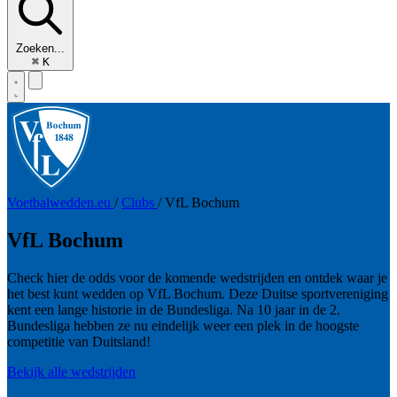
Zoeken...
⌘
K
Voetbalwedden.eu
/
Clubs
/
VfL Bochum
VfL Bochum
Check hier de odds voor de komende wedstrijden en ontdek waar je
het best kunt wedden op VfL Bochum. Deze Duitse sportvereniging
kent een lange historie in de Bundesliga. Na 10 jaar in de 2.
Bundesliga hebben ze nu eindelijk weer een plek in de hoogste
competitie van Duitsland!
Bekijk alle wedstrijden