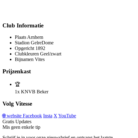
Club Informatie
Plaats
Arnhem
Stadion
GelreDome
Opgericht
1892
Clubkleuren
Geel/zwart
Bijnamen
Vites
Prijzenkast
🏆
1x
KNVB Beker
Volg Vitesse
🌐
website
Facebook
Insta
X
YouTube
Gratis Updates
Mis geen enkele tip
Schrijf je in voor onze nieuwsbrief en ontvang het laatste