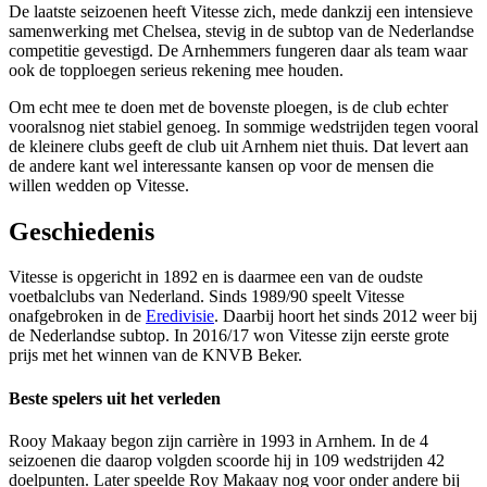
De laatste seizoenen heeft Vitesse zich, mede dankzij een intensieve
samenwerking met Chelsea, stevig in de subtop van de Nederlandse
competitie gevestigd. De Arnhemmers fungeren daar als team waar
ook de topploegen serieus rekening mee houden.
Om echt mee te doen met de bovenste ploegen, is de club echter
vooralsnog niet stabiel genoeg. In sommige wedstrijden tegen vooral
de kleinere clubs geeft de club uit Arnhem niet thuis. Dat levert aan
de andere kant wel interessante kansen op voor de mensen die
willen wedden op Vitesse.
Geschiedenis
Vitesse is opgericht in 1892 en is daarmee een van de oudste
voetbalclubs van Nederland. Sinds 1989/90 speelt Vitesse
onafgebroken in de
Eredivisie
. Daarbij hoort het sinds 2012 weer bij
de Nederlandse subtop. In 2016/17 won Vitesse zijn eerste grote
prijs met het winnen van de KNVB Beker.
Beste spelers uit het verleden
Rooy Makaay begon zijn carrière in 1993 in Arnhem. In de 4
seizoenen die daarop volgden scoorde hij in 109 wedstrijden 42
doelpunten. Later speelde Roy Makaay nog voor onder andere bij