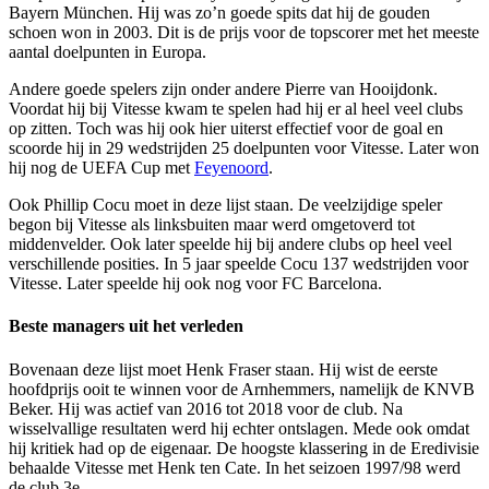
Bayern München. Hij was zo’n goede spits dat hij de gouden
schoen won in 2003. Dit is de prijs voor de topscorer met het meeste
aantal doelpunten in Europa.
Andere goede spelers zijn onder andere Pierre van Hooijdonk.
Voordat hij bij Vitesse kwam te spelen had hij er al heel veel clubs
op zitten. Toch was hij ook hier uiterst effectief voor de goal en
scoorde hij in 29 wedstrijden 25 doelpunten voor Vitesse. Later won
hij nog de UEFA Cup met
Feyenoord
.
Ook Phillip Cocu moet in deze lijst staan. De veelzijdige speler
begon bij Vitesse als linksbuiten maar werd omgetoverd tot
middenvelder. Ook later speelde hij bij andere clubs op heel veel
verschillende posities. In 5 jaar speelde Cocu 137 wedstrijden voor
Vitesse. Later speelde hij ook nog voor FC Barcelona.
Beste managers uit het verleden
Bovenaan deze lijst moet Henk Fraser staan. Hij wist de eerste
hoofdprijs ooit te winnen voor de Arnhemmers, namelijk de KNVB
Beker. Hij was actief van 2016 tot 2018 voor de club. Na
wisselvallige resultaten werd hij echter ontslagen. Mede ook omdat
hij kritiek had op de eigenaar. De hoogste klassering in de Eredivisie
behaalde Vitesse met Henk ten Cate. In het seizoen 1997/98 werd
de club 3e.