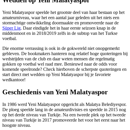
Wedden op Yeni Malatyaspor
Yeni Malatyaspor speelde het grootste deel van haar bestaan op het
amateurniveau, waar het een aantal jaar geleden uit het niets een
stormachtige ontwikkeling doormaakte en promoveerde naar de
Süper Lig
. Daar eindigde het in haar eerste seizoen knap in de
middenmoot en in 2018/2019 zelfs in de subtop van het Turkse
voetbal.
Die enorme verrassing is ook in de gokwereld niet onopgemerkt
gebleven. De bookmakers hanteren nog relatief hoge quoteringen bij
wedstrijden van de club en daar weten mensen die regelmatig
gokken op voetbal wel raad mee. Benieuwd naar de odds voor
komende speelronde? Check hierboven de scherpste quoteringen en
start direct met wedden op Yeni Malatyaspor bij je favoriete
wedkantoor!
Geschiedenis van Yeni Malatyaspor
In 1986 werd Yeni Malatyaspor opgericht als Malatya Belediyespor.
De ploeg speelde lang in de amateurdivisies en speelde in 2015 nog
op het derde niveau van Turkije. Na een tweede plek op het tweede
niveau van Turkije in 2017 promoveerde het voor het eerst naar het
hoogste niveau.