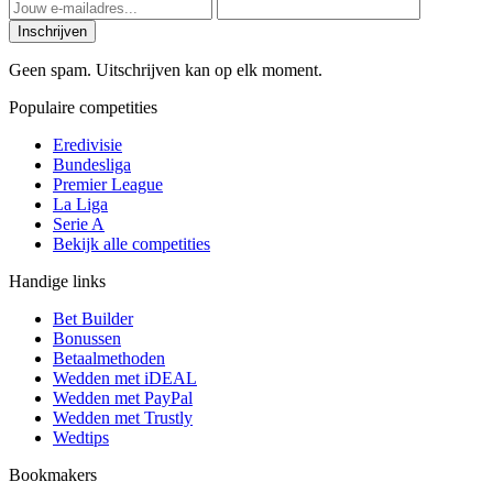
Inschrijven
Geen spam. Uitschrijven kan op elk moment.
Populaire competities
Eredivisie
Bundesliga
Premier League
La Liga
Serie A
Bekijk alle competities
Handige links
Bet Builder
Bonussen
Betaalmethoden
Wedden met iDEAL
Wedden met PayPal
Wedden met Trustly
Wedtips
Bookmakers