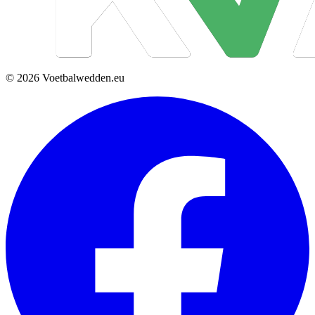
© 2026 Voetbalwedden.eu