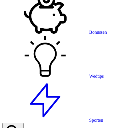
Bonussen
Wedtips
Sporten