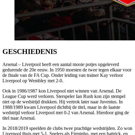
GESCHIEDENIS
Arsenal – Liverpool heeft een aantal mooie potjes opgeleverd
gedurende de 20e eeuw. In 1950 moesten de twee tegen elkaar voor
de finale van de FA Cup. Onder leiding van trainer Kay verloor
Liverpool op Wembley met 2-0.
Ook in 1986/1987 kon Liverpool niet winnen van Arsenal. De
League Cup werd verloren. Sterspeler Ian Rush kon zijn stempel
niet op de wedstrijd drukken. Hij vertrok later naar Juventus. In
1988/1989 kwam Liverpool dichtbij de titel, maar in de laatste
wedstrijd verloor Liverpool met 0-2 van Arsenal. Hierdoor ging de
titel naar Arsenal.
In 2018/2019 speelden de clubs twee prachtige wedstrijden. Zo won
Liverpool thuis met 5-1. Spelers als Firminho, met een hattrick, en