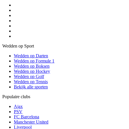
Wedden op Sport
Wedden op Darten
Wedden op Formule 1
Wedden op Boksen
Wedden op Hockey
Wedden op Golf
Wedden op Tennis
Bekijk alle sporten
Populaire clubs
Ajax
PSV
FC Barcelona
Manchester United
Liverpool