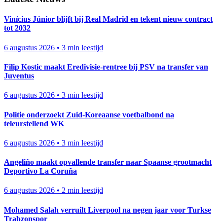
Vinícius Júnior blijft bij Real Madrid en tekent nieuw contract
tot 2032
6 augustus 2026
•
3 min leestijd
Filip Kostic maakt Eredivisie-rentree bij PSV na transfer van
Juventus
6 augustus 2026
•
3 min leestijd
Politie onderzoekt Zuid-Koreaanse voetbalbond na
teleurstellend WK
6 augustus 2026
•
3 min leestijd
Angeliño maakt opvallende transfer naar Spaanse grootmacht
Deportivo La Coruña
6 augustus 2026
•
2 min leestijd
Mohamed Salah verruilt Liverpool na negen jaar voor Turkse
Trabzonspor