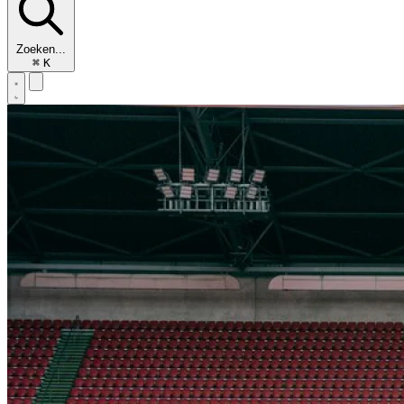
Zoeken...
⌘
K