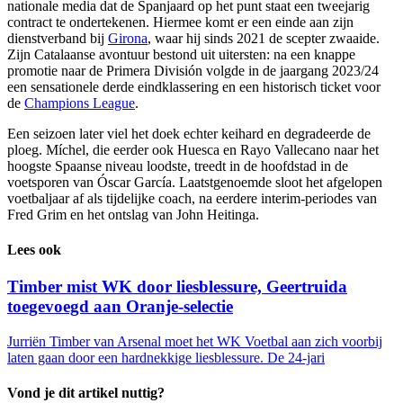
nationale media dat de Spanjaard op het punt staat een tweejarig
contract te ondertekenen. Hiermee komt er een einde aan zijn
dienstverband bij
Girona
, waar hij sinds 2021 de scepter zwaaide.
Zijn Catalaanse avontuur bestond uit uitersten: na een knappe
promotie naar de Primera División volgde in de jaargang 2023/24
een sensationele derde eindklassering en een historisch ticket voor
de
Champions League
.
Een seizoen later viel het doek echter keihard en degradeerde de
ploeg. Míchel, die eerder ook Huesca en Rayo Vallecano naar het
hoogste Spaanse niveau loodste, treedt in de hoofdstad in de
voetsporen van Óscar García. Laatstgenoemde sloot het afgelopen
voetbaljaar af als tijdelijke coach, na eerdere interim-periodes van
Fred Grim en het ontslag van John Heitinga.
Lees ook
Timber mist WK door liesblessure, Geertruida
toegevoegd aan Oranje-selectie
Jurriën Timber van Arsenal moet het WK Voetbal aan zich voorbij
laten gaan door een hardnekkige liesblessure. De 24-jari
Vond je dit artikel nuttig?