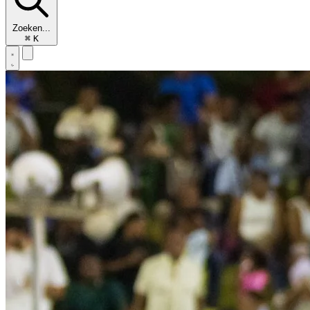
Zoeken...
⌘
K