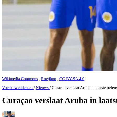
Wikimedia Commons
,
Roetjhon
,
CC BY-SA 4.0
Voetbalwedden.eu
/
Nieuws
/
Curaçao verslaat Aruba in laatste oef
Curaçao verslaat Aruba in laat