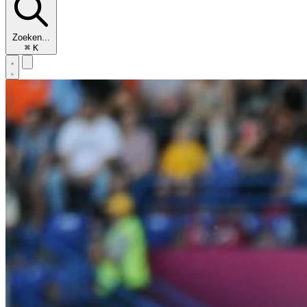
Zoeken...
⌘
K