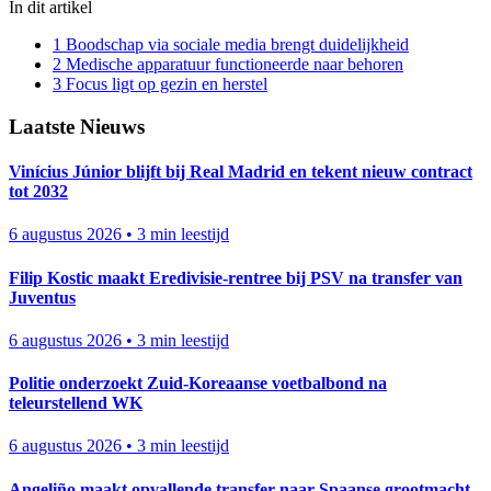
In dit artikel
1
Boodschap via sociale media brengt duidelijkheid
2
Medische apparatuur functioneerde naar behoren
3
Focus ligt op gezin en herstel
Laatste Nieuws
Vinícius Júnior blijft bij Real Madrid en tekent nieuw contract
tot 2032
6 augustus 2026
•
3 min leestijd
Filip Kostic maakt Eredivisie-rentree bij PSV na transfer van
Juventus
6 augustus 2026
•
3 min leestijd
Politie onderzoekt Zuid-Koreaanse voetbalbond na
teleurstellend WK
6 augustus 2026
•
3 min leestijd
Angeliño maakt opvallende transfer naar Spaanse grootmacht