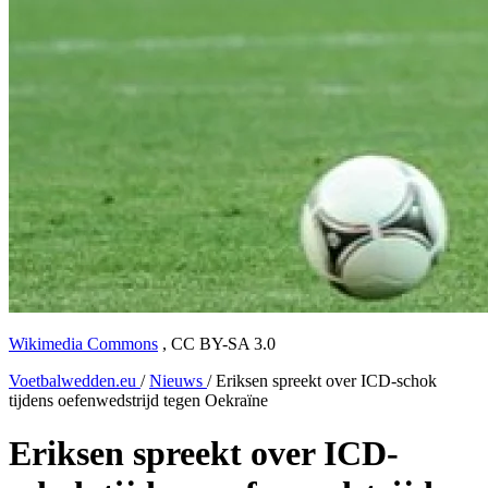
Wikimedia Commons
,
CC BY-SA 3.0
Voetbalwedden.eu
/
Nieuws
/
Eriksen spreekt over ICD-schok
tijdens oefenwedstrijd tegen Oekraïne
Eriksen spreekt over ICD-