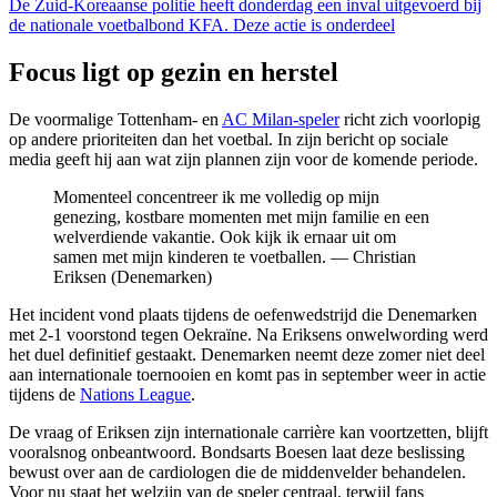
De Zuid-Koreaanse politie heeft donderdag een inval uitgevoerd bij
de nationale voetbalbond KFA. Deze actie is onderdeel
Focus ligt op gezin en herstel
De voormalige Tottenham- en
AC Milan-speler
richt zich voorlopig
op andere prioriteiten dan het voetbal. In zijn bericht op sociale
media geeft hij aan wat zijn plannen zijn voor de komende periode.
Momenteel concentreer ik me volledig op mijn
genezing, kostbare momenten met mijn familie en een
welverdiende vakantie. Ook kijk ik ernaar uit om
samen met mijn kinderen te voetballen. — Christian
Eriksen (Denemarken)
Het incident vond plaats tijdens de oefenwedstrijd die Denemarken
met 2-1 voorstond tegen Oekraïne. Na Eriksens onwelwording werd
het duel definitief gestaakt. Denemarken neemt deze zomer niet deel
aan internationale toernooien en komt pas in september weer in actie
tijdens de
Nations League
.
De vraag of Eriksen zijn internationale carrière kan voortzetten, blijft
vooralsnog onbeantwoord. Bondsarts Boesen laat deze beslissing
bewust over aan de cardiologen die de middenvelder behandelen.
Voor nu staat het welzijn van de speler centraal, terwijl fans