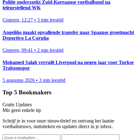
Politie onderzoekt Zuid-Koreaanse voetbalbond na
teleurstellend WK
Gisteren, 12:27
•
3 min leestijd
Angeliño maakt opvallende transfer naar Spaanse grootmacht
Deportivo La Coruña
Gisteren, 09:41
•
2 min leestijd
Mohamed Salah verruilt Liverpool na negen jaar voor Turkse
Trabzonspor
5 augustus 2026
•
3 min leestijd
Top 5 Bookmakers
Gratis Updates
Mis geen enkele tip
Schrijf je in voor onze nieuwsbrief en ontvang het laatste
voetbalnieuws, statistieken en updates direct in je inbox.