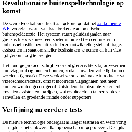
Revolutionaire buitenspeltechnologie op
komst
De wereldvoetbalbond heeft aangekondigd dat het
aankomende
WK
voorzien wordt van baanbrekende automatische
buitenspeldetectie. Het systeem stuurt geluidssignalen naar
grensrechters wanneer een speler minimaal tien centimeter in
buitenspelpositie bevindt zich. Deze ontwikkeling stelt arbitrage-
assistenten in staat om sneller beslissingen te nemen en hun vlag
tijdiger omhoog te brengen.
Het huidige protocol schrijft voor dat grensrechters bij onzekerheid
hun vlag omlaag moeten houden, zodat aanvallen volledig kunnen
worden afgemaakt. Deze werkwijze ontstond na de introductie van
videoscheidsrechters, omdat incorrecte vlagsignalen niet meer
kunnen worden gecorrigeerd. Uitsluitend bij absolute zekerheid
mochten assistenten ingrijpen, wat resulteerde in talloze zinloze
aanvallen en groeiende irritatie onder supporters.
Verfijning na eerdere tests
De nieuwe technologie ondergaat al langer testfasen en werd vorig
jaar tijdens het clubwereldkampioenschap uitgeprobeerd. Destijds