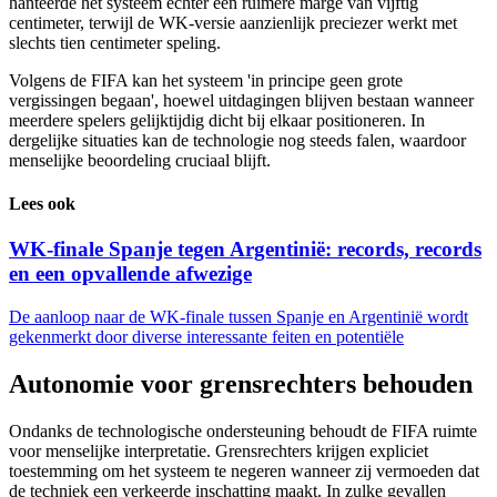
hanteerde het systeem echter een ruimere marge van vijftig
centimeter, terwijl de WK-versie aanzienlijk preciezer werkt met
slechts tien centimeter speling.
Volgens de FIFA kan het systeem 'in principe geen grote
vergissingen begaan', hoewel uitdagingen blijven bestaan wanneer
meerdere spelers gelijktijdig dicht bij elkaar positioneren. In
dergelijke situaties kan de technologie nog steeds falen, waardoor
menselijke beoordeling cruciaal blijft.
Lees ook
WK-finale Spanje tegen Argentinië: records, records
en een opvallende afwezige
De aanloop naar de WK-finale tussen Spanje en Argentinië wordt
gekenmerkt door diverse interessante feiten en potentiële
Autonomie voor grensrechters behouden
Ondanks de technologische ondersteuning behoudt de FIFA ruimte
voor menselijke interpretatie. Grensrechters krijgen expliciet
toestemming om het systeem te negeren wanneer zij vermoeden dat
de techniek een verkeerde inschatting maakt. In zulke gevallen