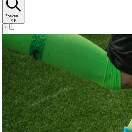
Zoeken...
⌘
K