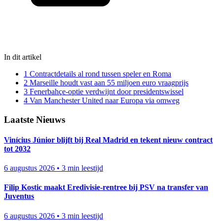
In dit artikel
1
Contractdetails al rond tussen speler en Roma
2
Marseille houdt vast aan 55 miljoen euro vraagprijs
3
Fenerbahçe-optie verdwijnt door presidentswissel
4
Van Manchester United naar Europa via omweg
Laatste Nieuws
Vinícius Júnior blijft bij Real Madrid en tekent nieuw contract
tot 2032
6 augustus 2026
•
3 min leestijd
Filip Kostic maakt Eredivisie-rentree bij PSV na transfer van
Juventus
6 augustus 2026
•
3 min leestijd