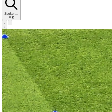
Zoeken...
⌘
K