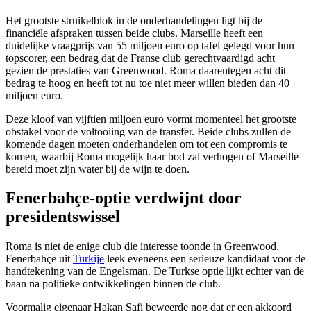
Het grootste struikelblok in de onderhandelingen ligt bij de
financiële afspraken tussen beide clubs. Marseille heeft een
duidelijke vraagprijs van 55 miljoen euro op tafel gelegd voor hun
topscorer, een bedrag dat de Franse club gerechtvaardigd acht
gezien de prestaties van Greenwood. Roma daarentegen acht dit
bedrag te hoog en heeft tot nu toe niet meer willen bieden dan 40
miljoen euro.
Deze kloof van vijftien miljoen euro vormt momenteel het grootste
obstakel voor de voltooiing van de transfer. Beide clubs zullen de
komende dagen moeten onderhandelen om tot een compromis te
komen, waarbij Roma mogelijk haar bod zal verhogen of Marseille
bereid moet zijn water bij de wijn te doen.
Fenerbahçe-optie verdwijnt door
presidentswissel
Roma is niet de enige club die interesse toonde in Greenwood.
Fenerbahçe uit
Turkije
leek eveneens een serieuze kandidaat voor de
handtekening van de Engelsman. De Turkse optie lijkt echter van de
baan na politieke ontwikkelingen binnen de club.
Voormalig eigenaar Hakan Safi beweerde nog dat er een akkoord