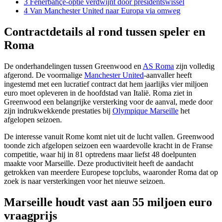
3
Fenerbahçe-optie verdwijnt door presidentswissel
4
Van Manchester United naar Europa via omweg
Contractdetails al rond tussen speler en
Roma
De onderhandelingen tussen Greenwood en
AS Roma
zijn volledig
afgerond. De voormalige
Manchester United
-aanvaller heeft
ingestemd met een lucratief contract dat hem jaarlijks vier miljoen
euro moet opleveren in de hoofdstad van Italië. Roma ziet in
Greenwood een belangrijke versterking voor de aanval, mede door
zijn indrukwekkende prestaties bij
Olympique Marseille
het
afgelopen seizoen.
De interesse vanuit Rome komt niet uit de lucht vallen. Greenwood
toonde zich afgelopen seizoen een waardevolle kracht in de Franse
competitie, waar hij in 81 optredens maar liefst 48 doelpunten
maakte voor Marseille. Deze productiviteit heeft de aandacht
getrokken van meerdere Europese topclubs, waaronder Roma dat op
zoek is naar versterkingen voor het nieuwe seizoen.
Marseille houdt vast aan 55 miljoen euro
vraagprijs