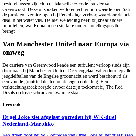
bestond tussen zijn club en Marseille over de transfer van
Greenwood. Deze uitspraken verloren echter hun waarde toen Safi
de presidentsverkiezingen bij Fenerbahçe verloor, waardoor de hele
deal in het water viel. De nieuwe leiding heeft blijkbaar andere
prioriteiten, wat Roma in een sterkere onderhandelingspositie
brengt.
Van Manchester United naar Europa via
omweg
De carrière van Greenwood kende een turbulent verloop sinds zijn
doorbraak bij Manchester United. De vleugelaanvaller doorliep alle
jeugdelftallen van de Engelse grootmacht en werd beschouwd als
een van de grootste talenten uit de eigen opleiding. Een
verkrachtingszaak zorgde ervoor dat zijn toekomst bij The Red
Devils op losse schroeven kwam te staan.
Lees ook
Orgel Joke ziet afgelast optreden bij WK-duel
Nederland-Marokko
Een streep door het WK-optreden van Orgel Joke bij het duel tussen