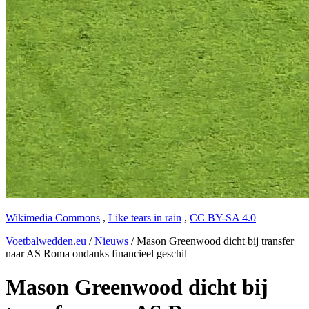
Wikimedia Commons
,
Like tears in rain
,
CC BY-SA 4.0
Voetbalwedden.eu
/
Nieuws
/
Mason Greenwood dicht bij transfer
naar AS Roma ondanks financieel geschil
Mason Greenwood dicht bij