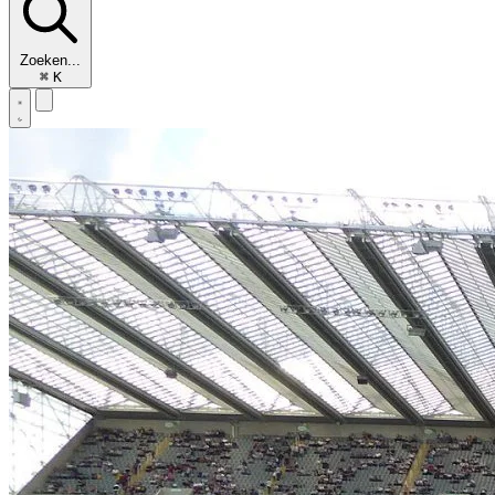
Zoeken...
⌘
K