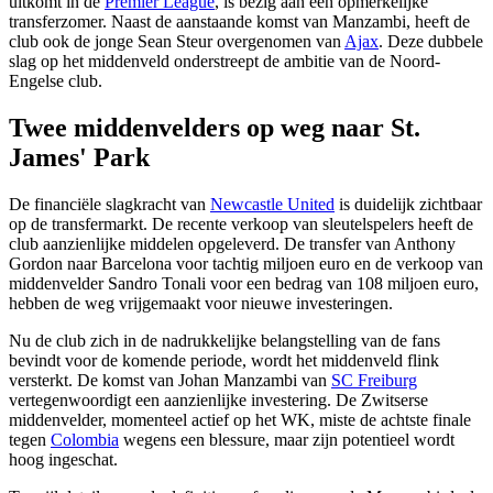
uitkomt in de
Premier League
, is bezig aan een opmerkelijke
transferzomer. Naast de aanstaande komst van Manzambi, heeft de
club ook de jonge Sean Steur overgenomen van
Ajax
. Deze dubbele
slag op het middenveld onderstreept de ambitie van de Noord-
Engelse club.
Twee middenvelders op weg naar St.
James' Park
De financiële slagkracht van
Newcastle United
is duidelijk zichtbaar
op de transfermarkt. De recente verkoop van sleutelspelers heeft de
club aanzienlijke middelen opgeleverd. De transfer van Anthony
Gordon naar Barcelona voor tachtig miljoen euro en de verkoop van
middenvelder Sandro Tonali voor een bedrag van 108 miljoen euro,
hebben de weg vrijgemaakt voor nieuwe investeringen.
Nu de club zich in de nadrukkelijke belangstelling van de fans
bevindt voor de komende periode, wordt het middenveld flink
versterkt. De komst van Johan Manzambi van
SC Freiburg
vertegenwoordigt een aanzienlijke investering. De Zwitserse
middenvelder, momenteel actief op het WK, miste de achtste finale
tegen
Colombia
wegens een blessure, maar zijn potentieel wordt
hoog ingeschat.