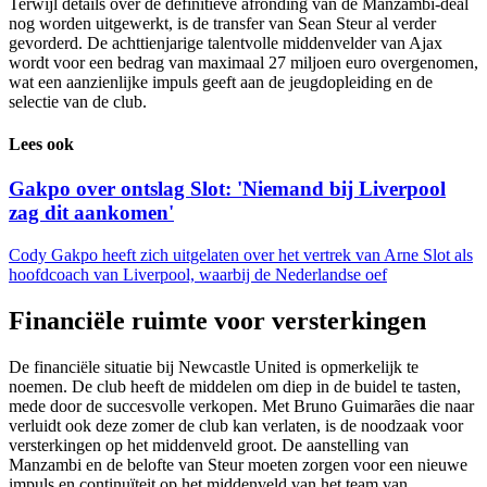
Terwijl details over de definitieve afronding van de Manzambi-deal
nog worden uitgewerkt, is de transfer van Sean Steur al verder
gevorderd. De achttienjarige talentvolle middenvelder van Ajax
wordt voor een bedrag van maximaal 27 miljoen euro overgenomen,
wat een aanzienlijke impuls geeft aan de jeugdopleiding en de
selectie van de club.
Lees ook
Gakpo over ontslag Slot: 'Niemand bij Liverpool
zag dit aankomen'
Cody Gakpo heeft zich uitgelaten over het vertrek van Arne Slot als
hoofdcoach van Liverpool, waarbij de Nederlandse oef
Financiële ruimte voor versterkingen
De financiële situatie bij Newcastle United is opmerkelijk te
noemen. De club heeft de middelen om diep in de buidel te tasten,
mede door de succesvolle verkopen. Met Bruno Guimarães die naar
verluidt ook deze zomer de club kan verlaten, is de noodzaak voor
versterkingen op het middenveld groot. De aanstelling van
Manzambi en de belofte van Steur moeten zorgen voor een nieuwe
impuls en continuïteit op het middenveld van het team van