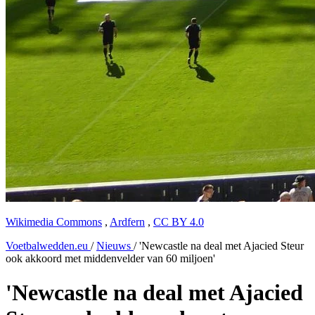
Wikimedia Commons
,
Ardfern
,
CC BY 4.0
Voetbalwedden.eu
/
Nieuws
/
'Newcastle na deal met Ajacied Steur
ook akkoord met middenvelder van 60 miljoen'
'Newcastle na deal met Ajacied