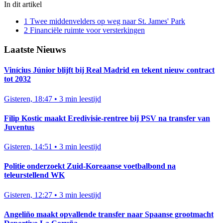
In dit artikel
1
Twee middenvelders op weg naar St. James' Park
2
Financiële ruimte voor versterkingen
Laatste Nieuws
Vinícius Júnior blijft bij Real Madrid en tekent nieuw contract
tot 2032
Gisteren, 18:47
•
3 min leestijd
Filip Kostic maakt Eredivisie-rentree bij PSV na transfer van
Juventus
Gisteren, 14:51
•
3 min leestijd
Politie onderzoekt Zuid-Koreaanse voetbalbond na
teleurstellend WK
Gisteren, 12:27
•
3 min leestijd
Angeliño maakt opvallende transfer naar Spaanse grootmacht