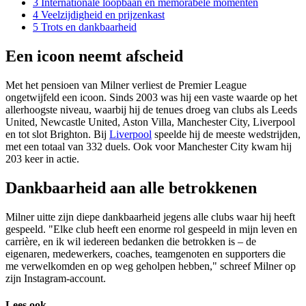
3
Internationale loopbaan en memorabele momenten
4
Veelzijdigheid en prijzenkast
5
Trots en dankbaarheid
Een icoon neemt afscheid
Met het pensioen van Milner verliest de Premier League
ongetwijfeld een icoon. Sinds 2003 was hij een vaste waarde op het
allerhoogste niveau, waarbij hij de tenues droeg van clubs als Leeds
United, Newcastle United, Aston Villa, Manchester City, Liverpool
en tot slot Brighton. Bij
Liverpool
speelde hij de meeste wedstrijden,
met een totaal van 332 duels. Ook voor Manchester City kwam hij
203 keer in actie.
Dankbaarheid aan alle betrokkenen
Milner uitte zijn diepe dankbaarheid jegens alle clubs waar hij heeft
gespeeld. "Elke club heeft een enorme rol gespeeld in mijn leven en
carrière, en ik wil iedereen bedanken die betrokken is – de
eigenaren, medewerkers, coaches, teamgenoten en supporters die
me verwelkomden en op weg geholpen hebben," schreef Milner op
zijn Instagram-account.
Lees ook