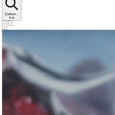
Zoeken...
⌘
K