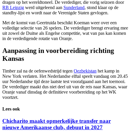
dragen op het wereldtoneel. De verdediger, die vorig seizoen door
RB Leipzig
werd uitgeleend aan
Sunderland
, stond klaar op de
standby-lijst en wordt naar de Verenigde Staten gevlogen.
Met de komst van Geertruida beschikt Koeman weer over een
volledige selectie van 26 spelers. De verdediger brengt ervaring mee
uit zowel de Duitse als Engelse competitie, wat van pas kan komen
in de verdedigende rotatie van Oranje.
Aanpassing in voorbereiding richting
Kansas
Timber zal na de oefenwedstrijd tegen
Oezbekistan
het kamp in
New York verlaten. Het Nederlandse elftal speelt vandaag om 20.45
uur Nederlandse tijd deze laatste test voorafgaand aan het toernooi.
De verdediger maakt dus niet deel uit van de reis naar Kansas, waar
Oranje vanaf dinsdag de definitieve voorbereiding op het WK
voortzet.
Lees ook
Chicharito maakt opmerkelijke transfer naar
nieuwe Amerikaanse club, debuut in 2027