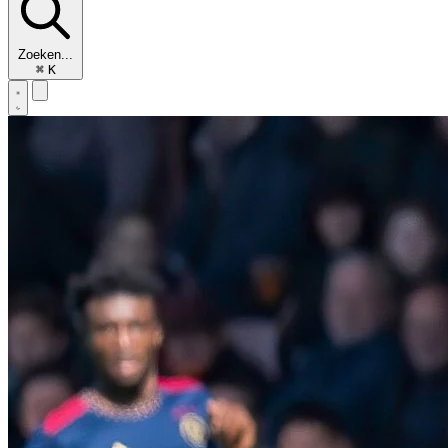
Zoeken...
⌘
K