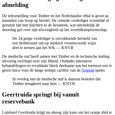
afmelding
De teleurstelling voor Timber en het Nederlandse elftal is groot na
maanden van hoop op herstel. De centrale verdediger worstelde al
geruime tijd met klachten in de liesstreek, wat uiteindelijk de
doorslag gaf voor zijn afwezigheid op het wereldkampioenschap.
De 24-jarige verdediger is onvoldoende hersteld van
een liesblessure om op medisch verantwoorde wijze
deel te nemen aan het WK — KNVB
De medische staf heeft samen met Timber en de technische leiding
uitvoerig overlegd over zijn fitheid. Ondanks intensieve
behandelingen en revalidatie bleek deelname aan het toernooi een te
groot risico voor de lange termijn carrière van de
Arsenal
-speler.
In overleg met de medische staf is daarom besloten dat
Timber terugkeert naar huis — KNVB
Geertruida springt bij vanuit
reservebank
Lutsharel Geertruida krijgt nu alsnog zijn kans om het oranje shirt te