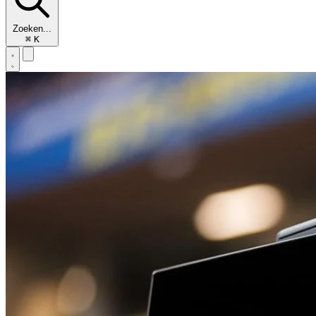
Zoeken...
⌘
K