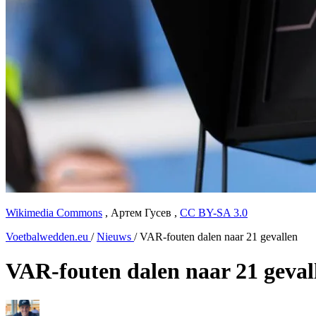
Wikimedia Commons
,
Артем Гусев
,
CC BY-SA 3.0
Voetbalwedden.eu
/
Nieuws
/
VAR-fouten dalen naar 21 gevallen
VAR-fouten dalen naar 21 geval