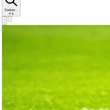
Zoeken...
⌘
K