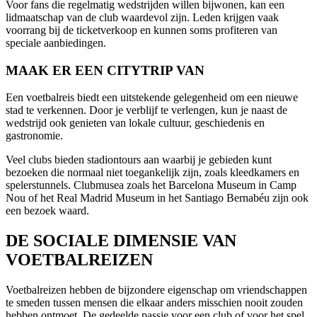
Voor fans die regelmatig wedstrijden willen bijwonen, kan een
lidmaatschap van de club waardevol zijn. Leden krijgen vaak
voorrang bij de ticketverkoop en kunnen soms profiteren van
speciale aanbiedingen.
MAAK ER EEN CITYTRIP VAN
Een voetbalreis biedt een uitstekende gelegenheid om een nieuwe
stad te verkennen. Door je verblijf te verlengen, kun je naast de
wedstrijd ook genieten van lokale cultuur, geschiedenis en
gastronomie.
Veel clubs bieden stadiontours aan waarbij je gebieden kunt
bezoeken die normaal niet toegankelijk zijn, zoals kleedkamers en
spelerstunnels. Clubmusea zoals het Barcelona Museum in Camp
Nou of het Real Madrid Museum in het Santiago Bernabéu zijn ook
een bezoek waard.
DE SOCIALE DIMENSIE VAN
VOETBALREIZEN
Voetbalreizen hebben de bijzondere eigenschap om vriendschappen
te smeden tussen mensen die elkaar anders misschien nooit zouden
hebben ontmoet. De gedeelde passie voor een club of voor het spel