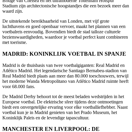
Bridge van Chelsea en het ultramoderne Tottenham Hotspur
Stadium zijn architectonische hoogstandjes die een bezoek meer dan
waard zijn.
De uitstekende bereikbaarheid van Londen, met vijf grote
luchthavens en goed openbaar vervoer, maakt het plannen van een
voetbalreis eenvoudig. Bovendien biedt de stad talloze culturele
bezienswaardigheden, waardoor je voetbal perfect kunt combineren
met toerisme.
MADRID: KONINKLIJK VOETBAL IN SPANJE
Madrid is de thuisbasis van twee voetbalgiganten: Real Madrid en
Atlético Madrid. Het legendarische Santiago Bernabeu-stadion van
Real Madrid biedt plaats aan meer dan 80.000 toeschouwers, terwijl
het moderne Wanda Metropolitano van Atlético Madrid ruimte heeft
voor 68.000 fans.
De Madrid Derby behoort tot de meest beladen wedstrijden in het
Europese voetbal. De elektrische sfeer tijdens deze ontmoetingen
biedt een onvergetelijke ervaring voor elke voetballiefhebber. Naast
voetbal kun je in Madrid genieten van het Prado Museum, het
Koninklijk Paleis en de levendige tapascultuur.
MANCHESTER EN LIVERPOOL: DE