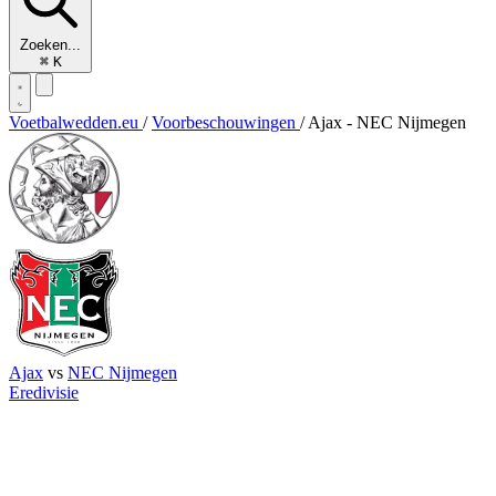
Zoeken...
⌘
K
Voetbalwedden.eu
/
Voorbeschouwingen
/
Ajax - NEC Nijmegen
Ajax
vs
NEC Nijmegen
Eredivisie