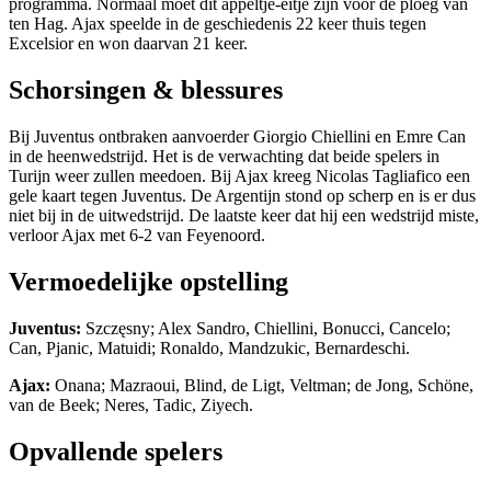
programma. Normaal moet dit appeltje-eitje zijn voor de ploeg van
ten Hag. Ajax speelde in de geschiedenis 22 keer thuis tegen
Excelsior en won daarvan 21 keer.
Schorsingen & blessures
Bij Juventus ontbraken aanvoerder Giorgio Chiellini en Emre Can
in de heenwedstrijd. Het is de verwachting dat beide spelers in
Turijn weer zullen meedoen. Bij Ajax kreeg Nicolas Tagliafico een
gele kaart tegen Juventus. De Argentijn stond op scherp en is er dus
niet bij in de uitwedstrijd. De laatste keer dat hij een wedstrijd miste,
verloor Ajax met 6-2 van Feyenoord.
Vermoedelijke opstelling
Juventus:
Szczęsny; Alex Sandro, Chiellini, Bonucci, Cancelo;
Can, Pjanic, Matuidi; Ronaldo, Mandzukic, Bernardeschi.
Ajax:
Onana; Mazraoui, Blind, de Ligt, Veltman; de Jong, Schöne,
van de Beek; Neres, Tadic, Ziyech.
Opvallende spelers