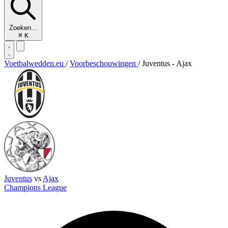
Zoeken...
⌘
K
Voetbalwedden.eu
/
Voorbeschouwingen
/
Juventus - Ajax
Juventus
vs
Ajax
Champions League