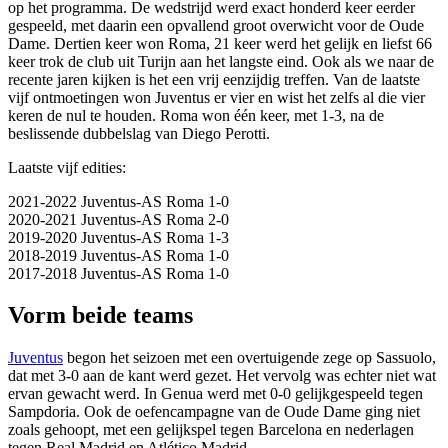
op het programma. De wedstrijd werd exact honderd keer eerder
gespeeld, met daarin een opvallend groot overwicht voor de Oude
Dame. Dertien keer won Roma, 21 keer werd het gelijk en liefst 66
keer trok de club uit Turijn aan het langste eind. Ook als we naar de
recente jaren kijken is het een vrij eenzijdig treffen. Van de laatste
vijf ontmoetingen won Juventus er vier en wist het zelfs al die vier
keren de nul te houden. Roma won één keer, met 1-3, na de
beslissende dubbelslag van Diego Perotti.
Laatste vijf edities:
2021-2022 Juventus-AS Roma 1-0
2020-2021 Juventus-AS Roma 2-0
2019-2020 Juventus-AS Roma 1-3
2018-2019 Juventus-AS Roma 1-0
2017-2018 Juventus-AS Roma 1-0
Vorm beide teams
Juventus
begon het seizoen met een overtuigende zege op Sassuolo,
dat met 3-0 aan de kant werd gezet. Het vervolg was echter niet wat
ervan gewacht werd. In Genua werd met 0-0 gelijkgespeeld tegen
Sampdoria. Ook de oefencampagne van de Oude Dame ging niet
zoals gehoopt, met een gelijkspel tegen Barcelona en nederlagen
tegen Real Madrid en Atlético Madrid.