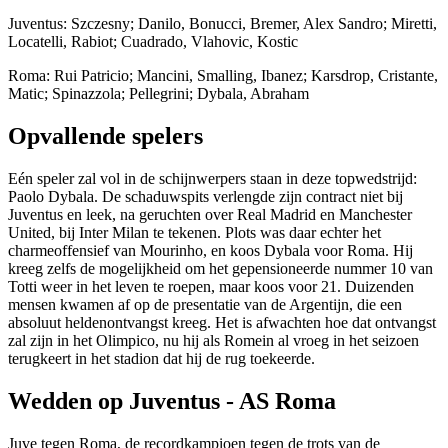
Juventus: Szczesny; Danilo, Bonucci, Bremer, Alex Sandro; Miretti,
Locatelli, Rabiot; Cuadrado, Vlahovic, Kostic
Roma: Rui Patricio; Mancini, Smalling, Ibanez; Karsdrop, Cristante,
Matic; Spinazzola; Pellegrini; Dybala, Abraham
Opvallende spelers
Eén speler zal vol in de schijnwerpers staan in deze topwedstrijd:
Paolo Dybala. De schaduwspits verlengde zijn contract niet bij
Juventus en leek, na geruchten over Real Madrid en Manchester
United, bij Inter Milan te tekenen. Plots was daar echter het
charmeoffensief van Mourinho, en koos Dybala voor Roma. Hij
kreeg zelfs de mogelijkheid om het gepensioneerde nummer 10 van
Totti weer in het leven te roepen, maar koos voor 21. Duizenden
mensen kwamen af op de presentatie van de Argentijn, die een
absoluut heldenontvangst kreeg. Het is afwachten hoe dat ontvangst
zal zijn in het Olimpico, nu hij als Romein al vroeg in het seizoen
terugkeert in het stadion dat hij de rug toekeerde.
Wedden op Juventus - AS Roma
Juve tegen Roma, de recordkampioen tegen de trots van de