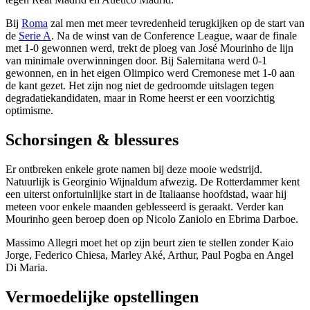
Bij
Roma
zal men met meer tevredenheid terugkijken op de start van
de
Serie A
. Na de winst van de Conference League, waar de finale
met 1-0 gewonnen werd, trekt de ploeg van José Mourinho de lijn
van minimale overwinningen door. Bij Salernitana werd 0-1
gewonnen, en in het eigen Olimpico werd Cremonese met 1-0 aan
de kant gezet. Het zijn nog niet de gedroomde uitslagen tegen
degradatiekandidaten, maar in Rome heerst er een voorzichtig
optimisme.
Schorsingen & blessures
Er ontbreken enkele grote namen bij deze mooie wedstrijd.
Natuurlijk is Georginio Wijnaldum afwezig. De Rotterdammer kent
een uiterst onfortuinlijke start in de Italiaanse hoofdstad, waar hij
meteen voor enkele maanden geblesseerd is geraakt. Verder kan
Mourinho geen beroep doen op Nicolo Zaniolo en Ebrima Darboe.
Massimo Allegri moet het op zijn beurt zien te stellen zonder Kaio
Jorge, Federico Chiesa, Marley Aké, Arthur, Paul Pogba en Angel
Di Maria.
Vermoedelijke opstellingen