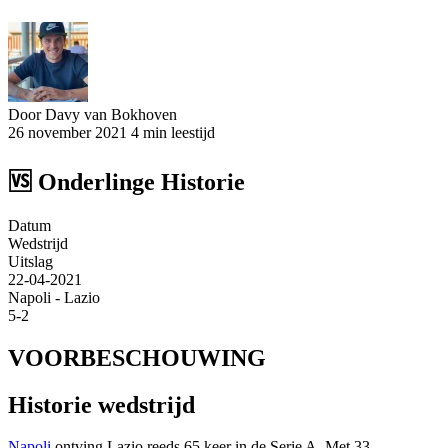
Door Davy van Bokhoven
26 november 2021
4 min leestijd
🆚
Onderlinge Historie
Datum
Wedstrijd
Uitslag
22-04-2021
Napoli - Lazio
5-2
VOORBESCHOUWING
Historie wedstrijd
Napoli
ontving Lazio reeds 65 keer in de Serie A. Met 33