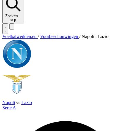
Zoeken...
⌘
K
Voetbalwedden.eu
/
Voorbeschouwingen
/
Napoli - Lazio
Napoli
vs
Lazio
Serie A