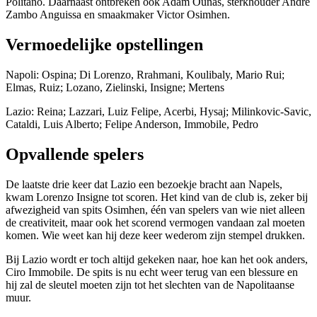
Politano. Daarnaast ontbreken ook Adam Ounas, sterkhouder Andre
Zambo Anguissa en smaakmaker Victor Osimhen.
Vermoedelijke opstellingen
Napoli: Ospina; Di Lorenzo, Rrahmani, Koulibaly, Mario Rui;
Elmas, Ruiz; Lozano, Zielinski, Insigne; Mertens
Lazio: Reina; Lazzari, Luiz Felipe, Acerbi, Hysaj; Milinkovic-Savic,
Cataldi, Luis Alberto; Felipe Anderson, Immobile, Pedro
Opvallende spelers
De laatste drie keer dat Lazio een bezoekje bracht aan Napels,
kwam Lorenzo Insigne tot scoren. Het kind van de club is, zeker bij
afwezigheid van spits Osimhen, één van spelers van wie niet alleen
de creativiteit, maar ook het scorend vermogen vandaan zal moeten
komen. Wie weet kan hij deze keer wederom zijn stempel drukken.
Bij Lazio wordt er toch altijd gekeken naar, hoe kan het ook anders,
Ciro Immobile. De spits is nu echt weer terug van een blessure en
hij zal de sleutel moeten zijn tot het slechten van de Napolitaanse
muur.