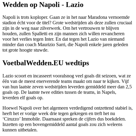
Wedden op Napoli - Lazio
Napoli is trots koploper. Gaan ze in het naar Maradona vernoemde
stadion écht voor de titel? Grote wedstrijden als deze zullen cruciaal
zijn in de weg naar zilverwerk. Om het vertrouwen te blijven
houden, zullen Spalletti en zijn mannen zich willen revancheren
voor het verlies tegen Inter. En dat tegen het Lazio van niemand
minder dan coach Maurizio Sarri, die Napoli enkele jaren geleden
tot grote hoogte stuwde.
VoetbalWedden.EU wedtips
Lazio scoort en incasseert vooralsnog veel goals dit seizoen, wat ze
één van de meest enerverende teams maakt om naar te kijken. Vijf
van hun laatste zeven wedstrijden leverden gemiddeld meer dan 2,5
goals op. De laatste twee edities tussen de teams, in Napels,
leverden elf goals op.
Hoewel Napoli over het algemeen verdedigend ontzettend stabiel is,
heeft het er vorige week drie tegen gekregen en treft het nu
‘Ciruzzo’ Immobile. Daarnaast spreken de cijfers dus boekdelen.
Inzetten op een bovengemiddeld aantal goals zou zich weleens
kunnen uitbetalen.