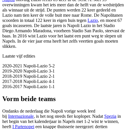
overwinningen kwam het iets meer dan de helft van de wedstrijden
als winnaar uit de strijd. De punten werden 22 keer gedeeld en
Lazio nam tien keer de volle buit mee naar Rome. De Napolitanen
scoorden in totaal 122 keer in eigen huis tegen
Lazio
, en moest 67
goals incasseren. De laatste jaren is Napoli Lazio in het Stadio
Diego Armando Maradona, voorheen Stadio San Paolo, steevast de
baas. In 2016 wist Lazio voor het laatst een punt weg te slepen uit
Napels. In de vier jaar erna heeft het zelfs veertien goals moeten
slikken.
Laatste vijf edities
2020-2021 Napoli-Lazio 5-2
2019-2020 Napoli-Lazio 3-1
2018-2019 Napoli-Lazio 2-1
2017-2018 Napoli-Lazio 4-1
2016-2017 Napoli-Lazio 1-1
Vorm beide teams
Ondanks de nederlaag die Napoli vorige week leed
bij
Internazionale
, is het nog steeds fier koploper. Nadat
Spezia
in
het begin van het kalenderjaar in Napels met 1-2 wist te winnen,
heeft
I Partenopei
een knappe thuisserie neergezet: dertien