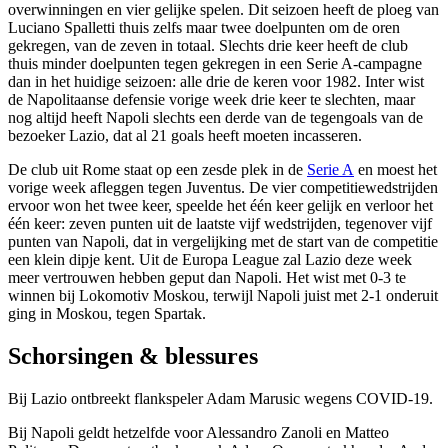
overwinningen en vier gelijke spelen. Dit seizoen heeft de ploeg van
Luciano Spalletti thuis zelfs maar twee doelpunten om de oren
gekregen, van de zeven in totaal. Slechts drie keer heeft de club
thuis minder doelpunten tegen gekregen in een Serie A-campagne
dan in het huidige seizoen: alle drie de keren voor 1982. Inter wist
de Napolitaanse defensie vorige week drie keer te slechten, maar
nog altijd heeft Napoli slechts een derde van de tegengoals van de
bezoeker Lazio, dat al 21 goals heeft moeten incasseren.
De club uit Rome staat op een zesde plek in de
Serie A
en moest het
vorige week afleggen tegen Juventus. De vier competitiewedstrijden
ervoor won het twee keer, speelde het één keer gelijk en verloor het
één keer: zeven punten uit de laatste vijf wedstrijden, tegenover vijf
punten van Napoli, dat in vergelijking met de start van de competitie
een klein dipje kent. Uit de Europa League zal Lazio deze week
meer vertrouwen hebben geput dan Napoli. Het wist met 0-3 te
winnen bij Lokomotiv Moskou, terwijl Napoli juist met 2-1 onderuit
ging in Moskou, tegen Spartak.
Schorsingen & blessures
Bij Lazio ontbreekt flankspeler Adam Marusic wegens COVID-19.
Bij Napoli geldt hetzelfde voor Alessandro Zanoli en Matteo