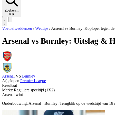
Zoeken...
⌘
K
Voetbalwedden.eu
/
Wedtips
/
Arsenal vs Burnley: Koploper tegen de
Arsenal vs Burnley: Uitslag & H
Arsenal
VS
Burnley
Afgelopen
Premier League
Resultaat
Markt: Reguliere speeltijd (1X2)
Arsenal wint
Onderbouwing:
Arsenal - Burnley: Terugblik op de wedstrijd van 18