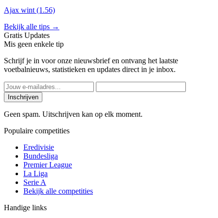
Ajax wint (1.56)
Bekijk alle tips →
Gratis Updates
Mis geen enkele tip
Schrijf je in voor onze nieuwsbrief en ontvang het laatste
voetbalnieuws, statistieken en updates direct in je inbox.
Inschrijven
Geen spam. Uitschrijven kan op elk moment.
Populaire competities
Eredivisie
Bundesliga
Premier League
La Liga
Serie A
Bekijk alle competities
Handige links