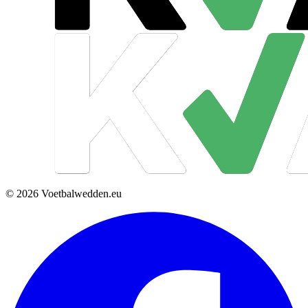
© 2026 Voetbalwedden.eu