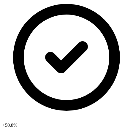
+50.8%