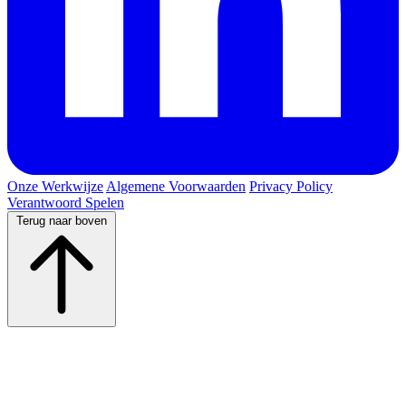
Onze Werkwijze
Algemene Voorwaarden
Privacy Policy
Verantwoord Spelen
Terug naar boven