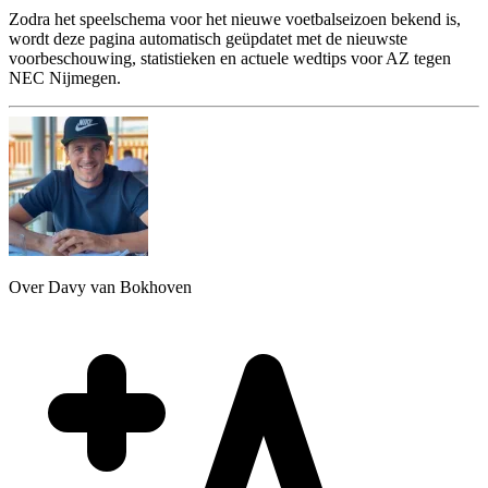
Zodra het speelschema voor het nieuwe voetbalseizoen bekend is,
wordt deze pagina automatisch geüpdatet met de nieuwste
voorbeschouwing, statistieken en actuele wedtips voor AZ tegen
NEC Nijmegen.
Over Davy van Bokhoven