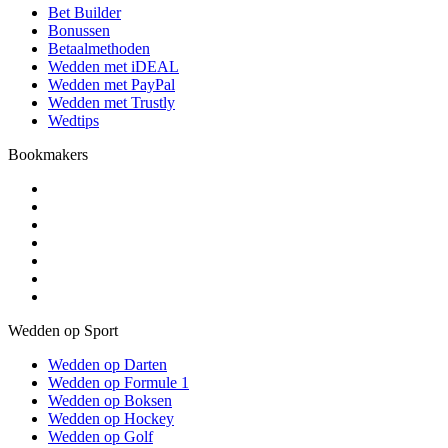
Bet Builder
Bonussen
Betaalmethoden
Wedden met iDEAL
Wedden met PayPal
Wedden met Trustly
Wedtips
Bookmakers
Wedden op Sport
Wedden op Darten
Wedden op Formule 1
Wedden op Boksen
Wedden op Hockey
Wedden op Golf