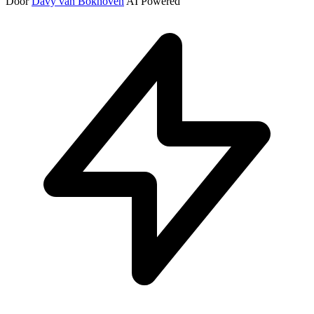
Door
Davy van Bokhoven
AI Powered