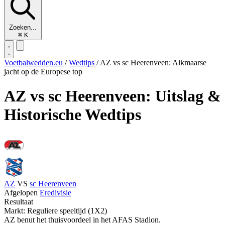
Zoeken...
⌘
K
Voetbalwedden.eu
/
Wedtips
/
AZ vs sc Heerenveen: Alkmaarse
jacht op de Europese top
AZ vs sc Heerenveen: Uitslag &
Historische Wedtips
AZ
VS
sc Heerenveen
Afgelopen
Eredivisie
Resultaat
Markt: Reguliere speeltijd (1X2)
AZ benut het thuisvoordeel in het AFAS Stadion.