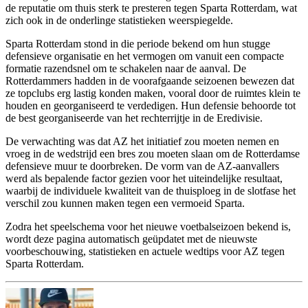
de reputatie om thuis sterk te presteren tegen Sparta Rotterdam, wat
zich ook in de onderlinge statistieken weerspiegelde.
Sparta Rotterdam stond in die periode bekend om hun stugge
defensieve organisatie en het vermogen om vanuit een compacte
formatie razendsnel om te schakelen naar de aanval. De
Rotterdammers hadden in de voorafgaande seizoenen bewezen dat
ze topclubs erg lastig konden maken, vooral door de ruimtes klein te
houden en georganiseerd te verdedigen. Hun defensie behoorde tot
de best georganiseerde van het rechterrijtje in de Eredivisie.
De verwachting was dat AZ het initiatief zou moeten nemen en
vroeg in de wedstrijd een bres zou moeten slaan om de Rotterdamse
defensieve muur te doorbreken. De vorm van de AZ-aanvallers
werd als bepalende factor gezien voor het uiteindelijke resultaat,
waarbij de individuele kwaliteit van de thuisploeg in de slotfase het
verschil zou kunnen maken tegen een vermoeid Sparta.
Zodra het speelschema voor het nieuwe voetbalseizoen bekend is,
wordt deze pagina automatisch geüpdatet met de nieuwste
voorbeschouwing, statistieken en actuele wedtips voor AZ tegen
Sparta Rotterdam.