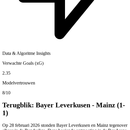
Data & Algoritme Insights
Verwachte Goals (xG)
2.35
Modelvertrouwen
8/10
Terugblik: Bayer Leverkusen - Mainz (1-
1)
Op 28 februari 2026 stonden Bayer Leverkusen en Mainz tegenover