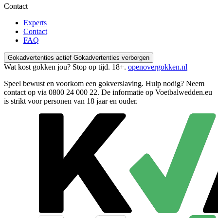
Contact
Experts
Contact
FAQ
Gokadvertenties actief
Gokadvertenties verborgen
Wat kost gokken jou? Stop op tijd. 18+.
openovergokken.nl
Speel bewust en voorkom een gokverslaving. Hulp nodig? Neem
contact op via
0800 24 000 22
. De informatie op Voetbalwedden.eu
is strikt voor personen van 18 jaar en ouder.