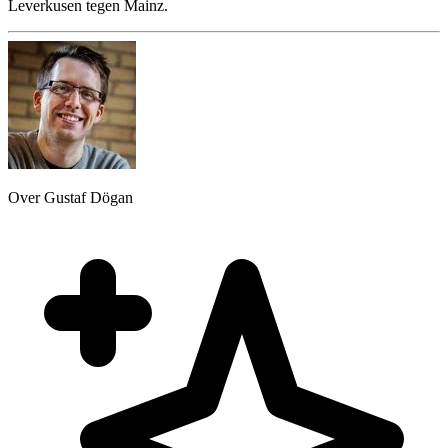
Leverkusen tegen Mainz.
Over Gustaf Dögan