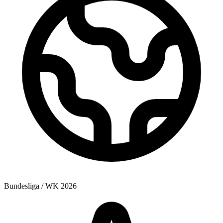
Bundesliga / WK 2026