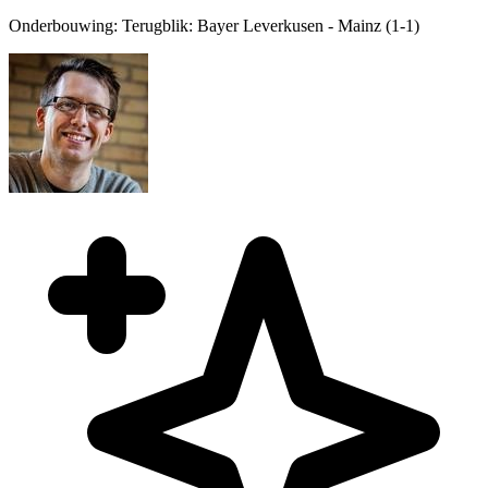
Onderbouwing:
Terugblik: Bayer Leverkusen - Mainz (1-1)