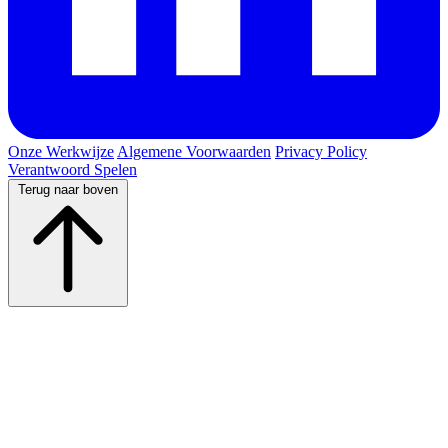
Onze Werkwijze
Algemene Voorwaarden
Privacy Policy
Verantwoord Spelen
Terug naar boven