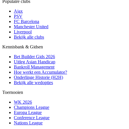
Populaire clubs
Ajax
PSV
FC Barcelona
Manchester United
Liverpool
Bekijk alle clubs
Kennisbank & Gidsen
Bet Builder Gids 2026
Uitleg Asian Handicap
Bankroll Management
Hoe werkt een Accumulator?
Onderlinge Historie (H2H)
Bekijk alle wedopties
Toernooien
WK 2026
Champions League
Europa League
Conference League
Nations League