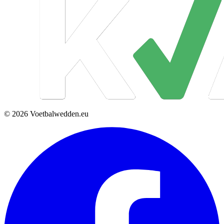
© 2026 Voetbalwedden.eu