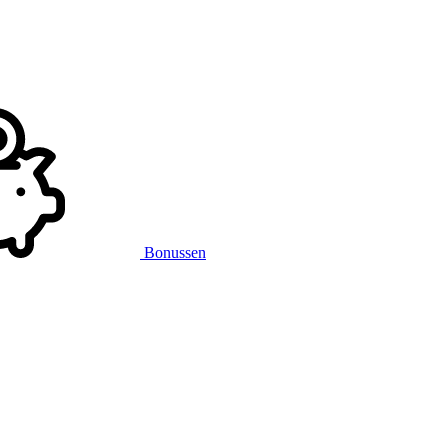
Bonussen