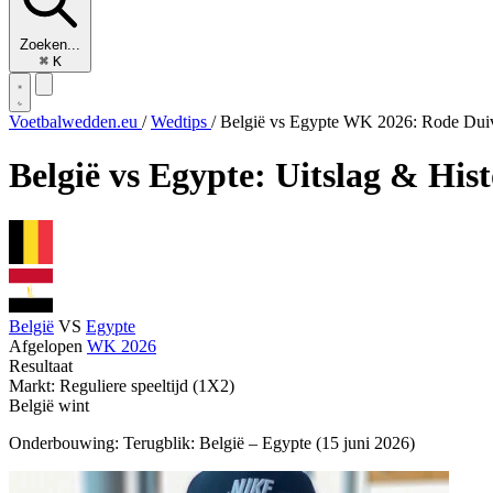
Zoeken...
⌘
K
Voetbalwedden.eu
/
Wedtips
/
België vs Egypte WK 2026: Rode Duive
België vs Egypte: Uitslag & His
België
VS
Egypte
Afgelopen
WK 2026
Resultaat
Markt: Reguliere speeltijd (1X2)
België wint
Onderbouwing:
Terugblik: België – Egypte (15 juni 2026)