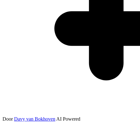
Door
Davy van Bokhoven
AI Powered