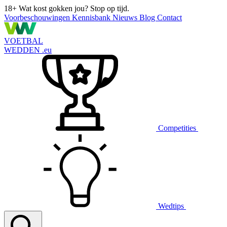
18+
Wat kost gokken jou? Stop op tijd.
Voorbeschouwingen
Kennisbank
Nieuws
Blog
Contact
VOETBAL
WEDDEN
.eu
Competities
Wedtips