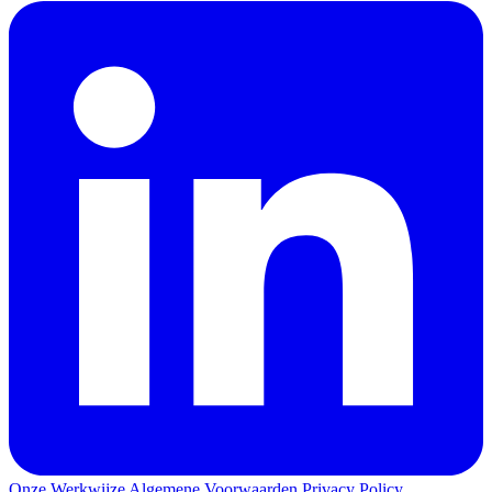
Onze Werkwijze
Algemene Voorwaarden
Privacy Policy