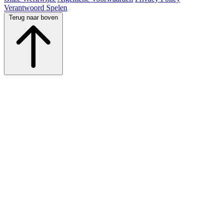
Verantwoord Spelen
Terug naar boven