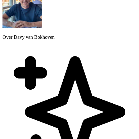
Over Davy van Bokhoven