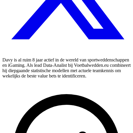
Davy is al ruim 8 jaar actief in de wereld van sportweddenschappen
en iGaming. Als lead Data-Analist bij Voetbalwedden.eu combineert
hij diepgaande statistische modellen met actuele teamkennis om
wekelijks de beste value bets te identificeren.