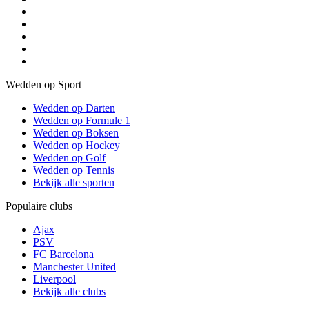
Wedden op Sport
Wedden op Darten
Wedden op Formule 1
Wedden op Boksen
Wedden op Hockey
Wedden op Golf
Wedden op Tennis
Bekijk alle sporten
Populaire clubs
Ajax
PSV
FC Barcelona
Manchester United
Liverpool
Bekijk alle clubs