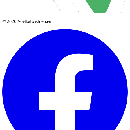
© 2026 Voetbalwedden.eu