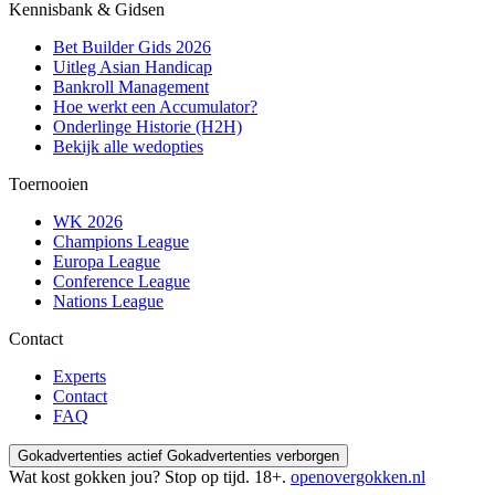
Kennisbank & Gidsen
Bet Builder Gids 2026
Uitleg Asian Handicap
Bankroll Management
Hoe werkt een Accumulator?
Onderlinge Historie (H2H)
Bekijk alle wedopties
Toernooien
WK 2026
Champions League
Europa League
Conference League
Nations League
Contact
Experts
Contact
FAQ
Gokadvertenties actief
Gokadvertenties verborgen
Wat kost gokken jou? Stop op tijd. 18+.
openovergokken.nl