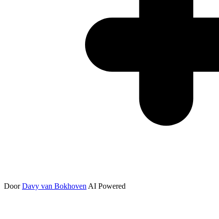
Door
Davy van Bokhoven
AI Powered