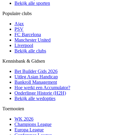
Bekijk alle sporten
Populaire clubs
Ajax
PSV
FC Barcelona
Manchester United
Liverpool
Bekijk alle clubs
Kennisbank & Gidsen
Bet Builder Gids 2026
Uitleg Asian Handicap
Bankroll Management
Hoe werkt een Accumulator?
Onderlinge Historie (H2H)
Bekijk alle wedopties
Toernooien
WK 2026
Champions League
Europa League