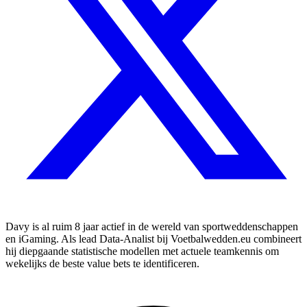
Davy is al ruim 8 jaar actief in de wereld van sportweddenschappen
en iGaming. Als lead Data-Analist bij Voetbalwedden.eu combineert
hij diepgaande statistische modellen met actuele teamkennis om
wekelijks de beste value bets te identificeren.