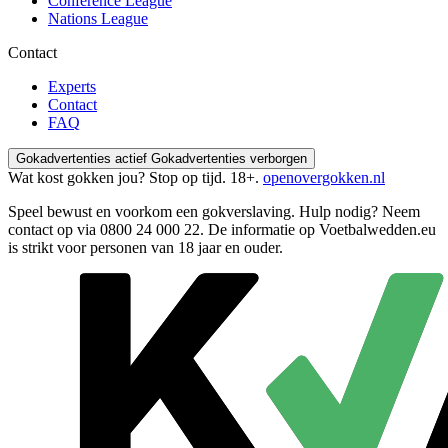
Conference League
Nations League
Contact
Experts
Contact
FAQ
Gokadvertenties actief
Gokadvertenties verborgen
Wat kost gokken jou? Stop op tijd. 18+.
openovergokken.nl
Speel bewust en voorkom een gokverslaving. Hulp nodig? Neem
contact op via
0800 24 000 22
. De informatie op Voetbalwedden.eu
is strikt voor personen van 18 jaar en ouder.