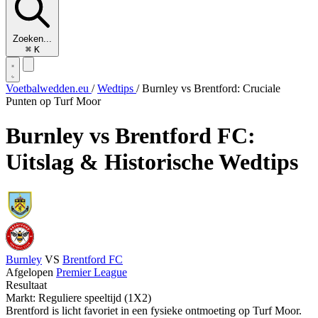
Zoeken...
⌘
K
Voetbalwedden.eu
/
Wedtips
/
Burnley vs Brentford: Cruciale
Punten op Turf Moor
Burnley vs Brentford FC:
Uitslag & Historische Wedtips
Burnley
VS
Brentford FC
Afgelopen
Premier League
Resultaat
Markt: Reguliere speeltijd (1X2)
Brentford is licht favoriet in een fysieke ontmoeting op Turf Moor.