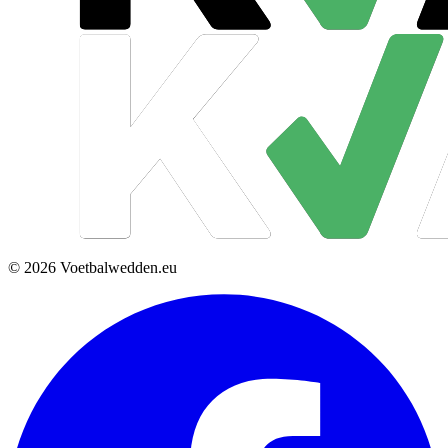
© 2026 Voetbalwedden.eu