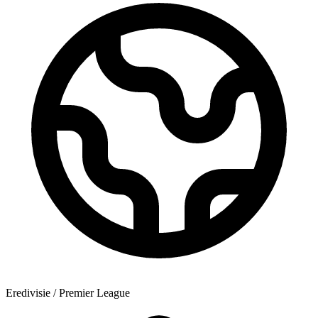
Eredivisie / Premier League