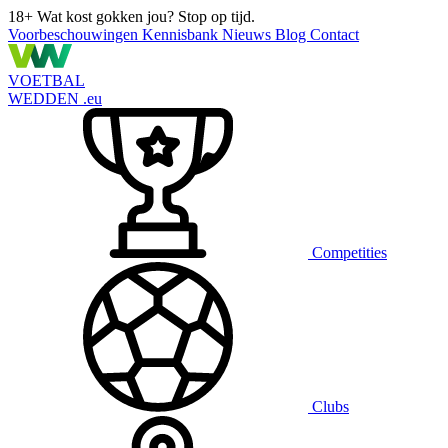
18+
Wat kost gokken jou? Stop op tijd.
Voorbeschouwingen
Kennisbank
Nieuws
Blog
Contact
VOETBAL
WEDDEN
.eu
Competities
Clubs