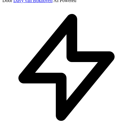
Door
Davy van Bokhoven
AI Powered