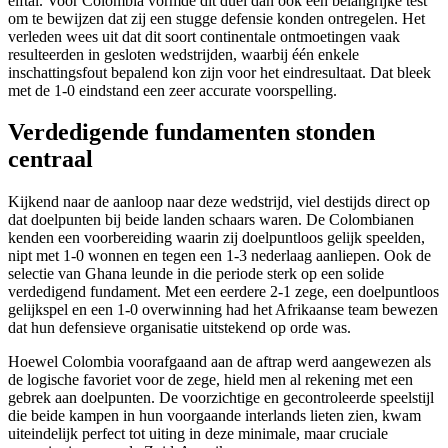
elftal. Voor Colombia vormde dit duel dan ook een belangrijke test
om te bewijzen dat zij een stugge defensie konden ontregelen. Het
verleden wees uit dat dit soort continentale ontmoetingen vaak
resulteerden in gesloten wedstrijden, waarbij één enkele
inschattingsfout bepalend kon zijn voor het eindresultaat. Dat bleek
met de 1-0 eindstand een zeer accurate voorspelling.
Verdedigende fundamenten stonden
centraal
Kijkend naar de aanloop naar deze wedstrijd, viel destijds direct op
dat doelpunten bij beide landen schaars waren. De Colombianen
kenden een voorbereiding waarin zij doelpuntloos gelijk speelden,
nipt met 1-0 wonnen en tegen een 1-3 nederlaag aanliepen. Ook de
selectie van Ghana leunde in die periode sterk op een solide
verdedigend fundament. Met een eerdere 2-1 zege, een doelpuntloos
gelijkspel en een 1-0 overwinning had het Afrikaanse team bewezen
dat hun defensieve organisatie uitstekend op orde was.
Hoewel Colombia voorafgaand aan de aftrap werd aangewezen als
de logische favoriet voor de zege, hield men al rekening met een
gebrek aan doelpunten. De voorzichtige en gecontroleerde speelstijl
die beide kampen in hun voorgaande interlands lieten zien, kwam
uiteindelijk perfect tot uiting in deze minimale, maar cruciale