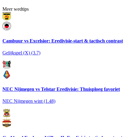
Meer wedtips
Cambuur vs Excelsior: Eredivisie-start & tactisch contrast
Gelijkspel (X) (3.7)
NEC Nijmegen vs Telstar Eredivisie: Thuisploeg favoriet
NEC Nijmegen wint (1.48)