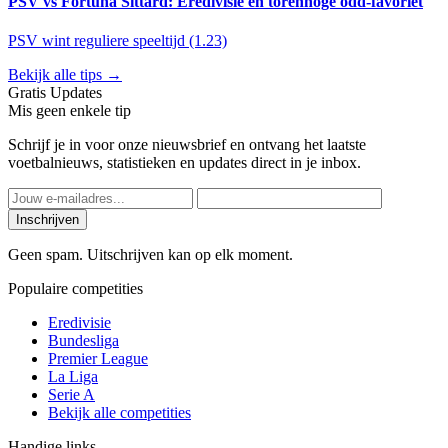
PSV vs Fortuna Sittard: Eredivisie en torenhoge odd-favoriet
PSV wint reguliere speeltijd (1.23)
Bekijk alle tips →
Gratis Updates
Mis geen enkele tip
Schrijf je in voor onze nieuwsbrief en ontvang het laatste
voetbalnieuws, statistieken en updates direct in je inbox.
Inschrijven
Geen spam. Uitschrijven kan op elk moment.
Populaire competities
Eredivisie
Bundesliga
Premier League
La Liga
Serie A
Bekijk alle competities
Handige links