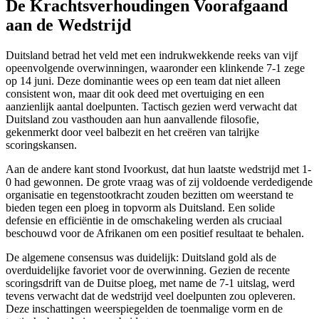
De Krachtsverhoudingen Voorafgaand
aan de Wedstrijd
Duitsland betrad het veld met een indrukwekkende reeks van vijf
opeenvolgende overwinningen, waaronder een klinkende 7-1 zege
op 14 juni. Deze dominantie wees op een team dat niet alleen
consistent won, maar dit ook deed met overtuiging en een
aanzienlijk aantal doelpunten. Tactisch gezien werd verwacht dat
Duitsland zou vasthouden aan hun aanvallende filosofie,
gekenmerkt door veel balbezit en het creëren van talrijke
scoringskansen.
Aan de andere kant stond Ivoorkust, dat hun laatste wedstrijd met 1-
0 had gewonnen. De grote vraag was of zij voldoende verdedigende
organisatie en tegenstootkracht zouden bezitten om weerstand te
bieden tegen een ploeg in topvorm als Duitsland. Een solide
defensie en efficiëntie in de omschakeling werden als cruciaal
beschouwd voor de Afrikanen om een positief resultaat te behalen.
De algemene consensus was duidelijk: Duitsland gold als de
overduidelijke favoriet voor de overwinning. Gezien de recente
scoringsdrift van de Duitse ploeg, met name de 7-1 uitslag, werd
tevens verwacht dat de wedstrijd veel doelpunten zou opleveren.
Deze inschattingen weerspiegelden de toenmalige vorm en de