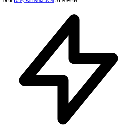
Door
Davy van Bokhoven
AI Powered