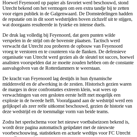
Hoewel Feyenoord op papier als favoriet werd beschouwd, stond
Utrecht bekend om het vermogen om een extra tandje bij te zetten
voor eigen publiek in de Galgenwaard. De Domstedelingen hadden
de reputatie om in dit soort wedstrijden boven zichzelf uit te stijgen,
wat doorgaans resulteerde in fysieke en intense duels.
De druk lag volledig bij Feyenoord, dat geen punten wilde
verspelen in de strijd om de bovenste plaatsen. Tactisch werd
verwacht dat Utrecht zou proberen de opbouw van Feyenoord
vroeg te verstoren en te counteren via de flanken. De defensieve
organisatie van Utrecht werd gezien als de sleutel tot succes, hoewel
analisten voorspelden dat ze moeite zouden hebben om de constante
aanvalsgolven van de Rotterdammers te weerstaan.
De kracht van Feyenoord lag destijds in hun dynamische
middenveld en de afwerking in de zestien. Historisch gezien waren
de marges in deze confrontaties extreem klein, wat wees op
verwachtingen van een gesloten eerste helft met mogelijk een
explosie in de tweede helft. Voorafgaand aan de wedstrijd werd een
gelijkspel als zeer reële uitkomst beschouwd, gezien de historie van
deze wedstrijd en de toenmalige vorm van beide teams.
Zodra het speelschema voor het nieuwe voetbalseizoen bekend is,
wordt deze pagina automatisch geüpdatet met de nieuwste
voorbeschouwing, statistieken en actuele wedtips voor FC Utrecht