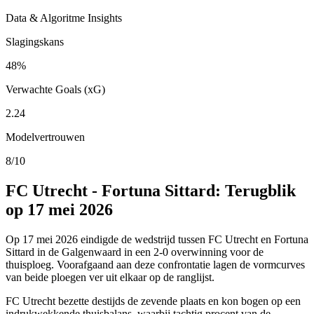
Data & Algoritme Insights
Slagingskans
48%
Verwachte Goals (xG)
2.24
Modelvertrouwen
8/10
FC Utrecht - Fortuna Sittard: Terugblik
op 17 mei 2026
Op 17 mei 2026 eindigde de wedstrijd tussen FC Utrecht en Fortuna
Sittard in de Galgenwaard in een 2-0 overwinning voor de
thuisploeg. Voorafgaand aan deze confrontatie lagen de vormcurves
van beide ploegen ver uit elkaar op de ranglijst.
FC Utrecht bezette destijds de zevende plaats en kon bogen op een
indrukwekkende thuisbalans, waarbij tachtig procent van de