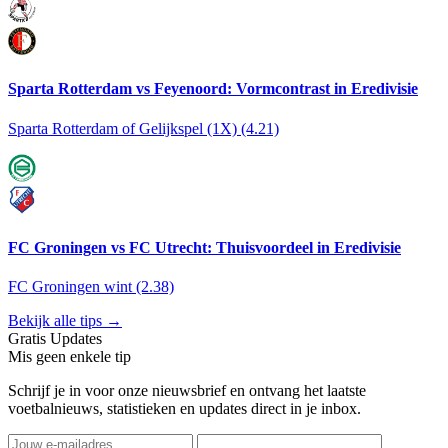
Sparta Rotterdam vs Feyenoord: Vormcontrast in Eredivisie
Sparta Rotterdam of Gelijkspel (1X) (4.21)
FC Groningen vs FC Utrecht: Thuisvoordeel in Eredivisie
FC Groningen wint (2.38)
Bekijk alle tips →
Gratis Updates
Mis geen enkele tip
Schrijf je in voor onze nieuwsbrief en ontvang het laatste
voetbalnieuws, statistieken en updates direct in je inbox.