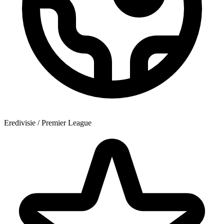
Eredivisie / Premier League