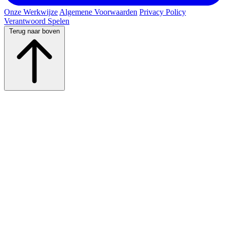
Onze Werkwijze
Algemene Voorwaarden
Privacy Policy
Verantwoord Spelen
Terug naar boven