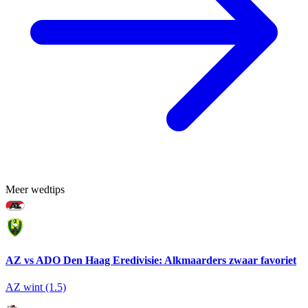
Meer wedtips
AZ vs ADO Den Haag Eredivisie: Alkmaarders zwaar favoriet
AZ wint (1.5)