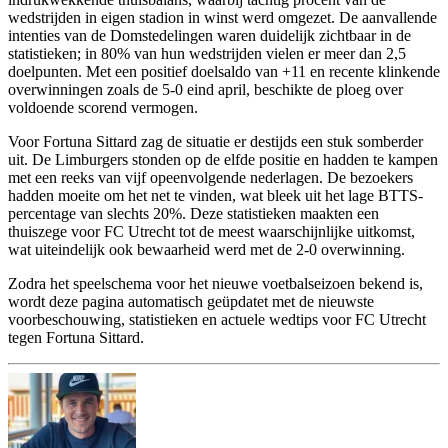
wedstrijden in eigen stadion in winst werd omgezet. De aanvallende
intenties van de Domstedelingen waren duidelijk zichtbaar in de
statistieken; in 80% van hun wedstrijden vielen er meer dan 2,5
doelpunten. Met een positief doelsaldo van +11 en recente klinkende
overwinningen zoals de 5-0 eind april, beschikte de ploeg over
voldoende scorend vermogen.
Voor Fortuna Sittard zag de situatie er destijds een stuk somberder
uit. De Limburgers stonden op de elfde positie en hadden te kampen
met een reeks van vijf opeenvolgende nederlagen. De bezoekers
hadden moeite om het net te vinden, wat bleek uit het lage BTTS-
percentage van slechts 20%. Deze statistieken maakten een
thuiszege voor FC Utrecht tot de meest waarschijnlijke uitkomst,
wat uiteindelijk ook bewaarheid werd met de 2-0 overwinning.
Zodra het speelschema voor het nieuwe voetbalseizoen bekend is,
wordt deze pagina automatisch geüpdatet met de nieuwste
voorbeschouwing, statistieken en actuele wedtips voor FC Utrecht
tegen Fortuna Sittard.