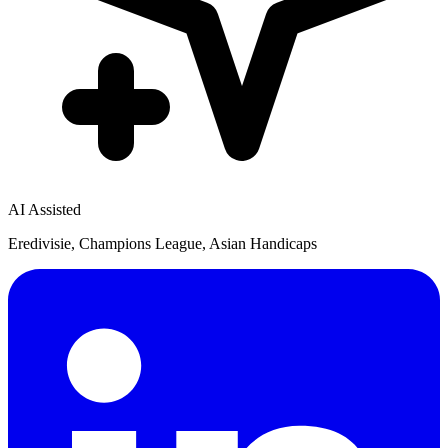
AI Assisted
Eredivisie, Champions League, Asian Handicaps