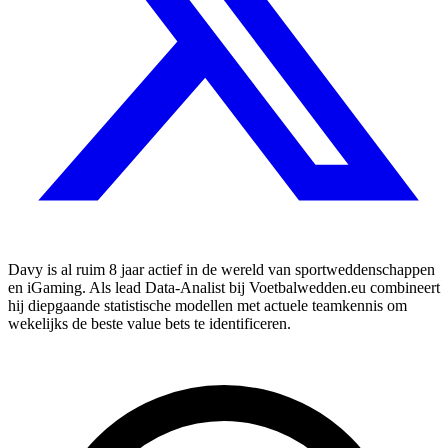
Davy is al ruim 8 jaar actief in de wereld van sportweddenschappen
en iGaming. Als lead Data-Analist bij Voetbalwedden.eu combineert
hij diepgaande statistische modellen met actuele teamkennis om
wekelijks de beste value bets te identificeren.