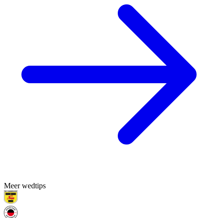
Meer wedtips