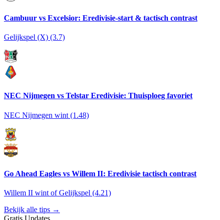
Cambuur vs Excelsior: Eredivisie-start & tactisch contrast
Gelijkspel (X) (3.7)
NEC Nijmegen vs Telstar Eredivisie: Thuisploeg favoriet
NEC Nijmegen wint (1.48)
Go Ahead Eagles vs Willem II: Eredivisie tactisch contrast
Willem II wint of Gelijkspel (4.21)
Bekijk alle tips →
Gratis Updates