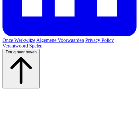
Onze Werkwijze
Algemene Voorwaarden
Privacy Policy
Verantwoord Spelen
Terug naar boven