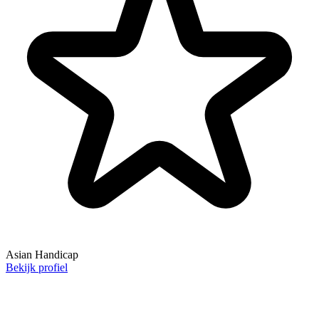
Asian Handicap
Bekijk profiel