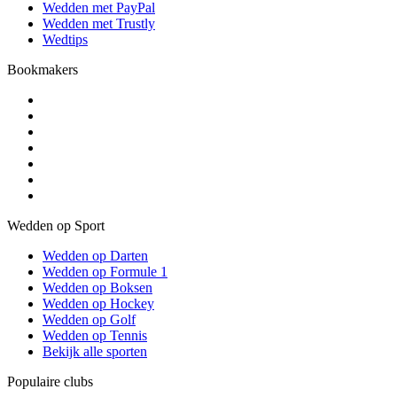
Wedden met PayPal
Wedden met Trustly
Wedtips
Bookmakers
Wedden op Sport
Wedden op Darten
Wedden op Formule 1
Wedden op Boksen
Wedden op Hockey
Wedden op Golf
Wedden op Tennis
Bekijk alle sporten
Populaire clubs